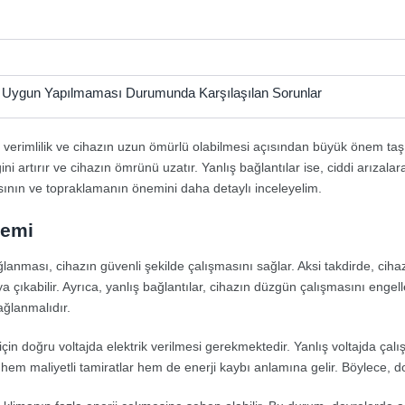
ın Uygun Yapılmaması Durumunda Karşılaşılan Sorunlar
, verimlilik ve cihazın uzun ömürlü olabilmesi açısından büyük önem taşır
iğini artırır ve cihazın ömrünü uzatır. Yanlış bağlantılar ise, ciddi arızala
ntısının ve topraklamanın önemini daha detaylı inceleyelim.
nemi
lanması, cihazın güvenli şekilde çalışmasını sağlar. Aksi takdirde, cih
 çıkabilir. Ayrıca, yanlış bağlantılar, cihazın düzgün çalışmasını engelle
ğlanmalıdır.
çin doğru voltajda elektrik verilmesi gerekmektedir. Yanlış voltajda çalış
em maliyetli tamiratlar hem de enerji kaybı anlamına gelir. Böylece, doğ