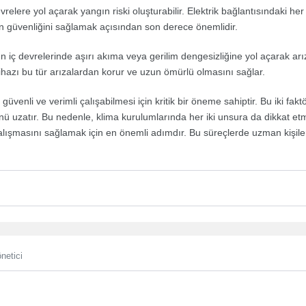
evrelere yol açarak yangın riski oluşturabilir. Elektrik bağlantısındaki her
ın güvenliğini sağlamak açısından son derece önemlidir.
ın iç devrelerinde aşırı akıma veya gerilim dengesizliğine yol açarak ar
ihazı bu tür arızalardan korur ve uzun ömürlü olmasını sağlar.
üvenli ve verimli çalışabilmesi için kritik bir öneme sahiptir. Bu iki faktö
rünü uzatır. Bu nedenle, klima kurulumlarında her iki unsura da dikkat etm
alışmasını sağlamak için en önemli adımdır. Bu süreçlerde uzman kişile
netici