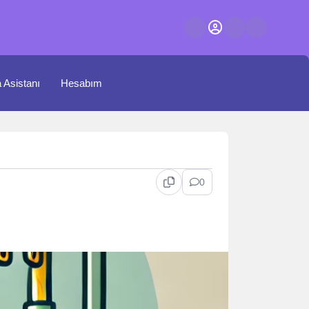
a Asistanı
Hesabım
0