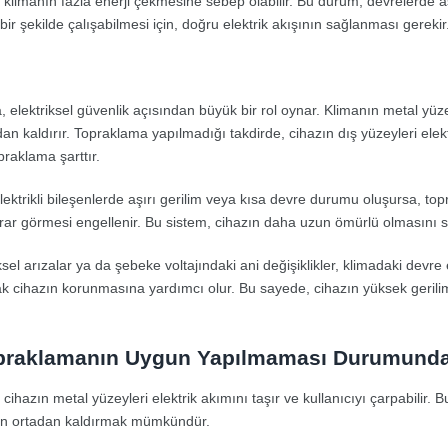
r, klimanın fazla enerji çekmesine sebep olabilir. Bu durum, devrelerde
l bir şekilde çalışabilmesi için, doğru elektrik akışının sağlanması gerekir
 elektriksel güvenlik açısından büyük bir rol oynar. Klimanın metal yüz
adan kaldırır. Topraklama yapılmadığı takdirde, cihazın dış yüzeyleri elekt
praklama şarttır.
ektrikli bileşenlerde aşırı gerilim veya kısa devre durumu oluşursa, topr
rar görmesi engellenir. Bu sistem, cihazın daha uzun ömürlü olmasını sağl
ksel arızalar ya da şebeke voltajındaki ani değişiklikler, klimadaki devre
ak cihazın korunmasına yardımcı olur. Bu sayede, cihazın yüksek gerili
 Topraklamanın Uygun Yapılmaması Durumunda 
azın metal yüzeyleri elektrik akımını taşır ve kullanıcıyı çarpabilir. Bu
men ortadan kaldırmak mümkündür.