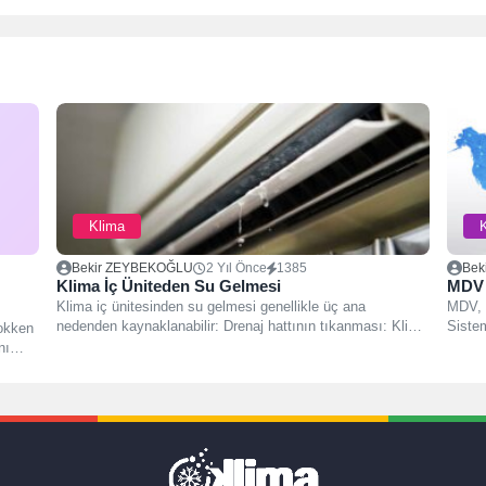
Klima
Bekir ZEYBEKOĞLU
2 Yıl Önce
1385
Bek
Klima İç Üniteden Su Gelmesi
MDV 
Klima iç ünitesinden su gelmesi genellikle üç ana
MDV, 
nedenden kaynaklanabilir: Drenaj hattının tıkanması: Klima
Siste
okken
iç...
çözüml
nı