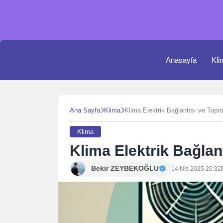
Skip
to
content
Anasayfa
Kli
Ana Sayfa
Klima
Klima Elektrik Bağlantısı ve Top
Klima
Klima Elektrik Bağla
Bekir ZEYBEKOĞLU
14 Nis 2025 20:32