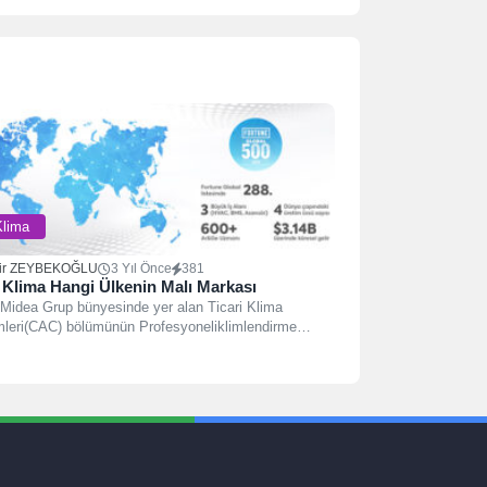
Klima
ir ZEYBEKOĞLU
3 Yıl Önce
381
Klima Hangi Ülkenin Malı Markası
Midea Grup bünyesinde yer alan Ticari Klima
mleri(CAC) bölümünün Profesyoneliklimlendirme
eri markasıdır.MDV markalı olarak...