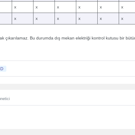
x
x
x
x
x
x
x
x
x
x
x
x
 çıkarılamaz. Bu durumda dış mekan elektriği kontrol kutusu bir bütün o
3D
netici