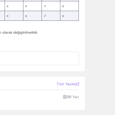
x
x
✓
x
x
x
✓
x
larak değiştirilmelidir.
Tüm Yazılar
280 Yazı