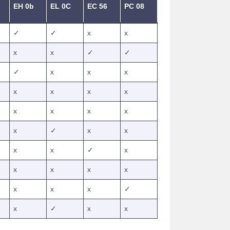
EH 0b
EL 0C
EC 56
PC 08
✓
✓
x
x
x
x
✓
✓
✓
x
x
x
x
x
x
x
x
x
x
x
x
✓
x
x
x
x
✓
x
x
x
x
x
x
x
x
✓
x
✓
x
x