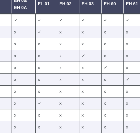
EH 00/
EL 01
EH 02
EH 03
EH 60
EH 61
EH 0A
✓
✓
✓
✓
✓
✓
x
✓
x
x
x
x
x
x
x
x
x
x
x
x
x
✓
x
x
x
x
x
x
✓
x
x
x
x
x
x
✓
x
x
x
x
x
x
x
✓
x
x
x
x
x
x
x
x
x
x
x
x
x
x
x
x