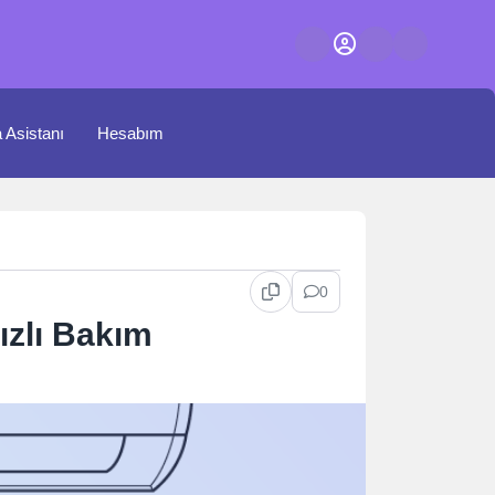
a Asistanı
Hesabım
0
zlı Bakım