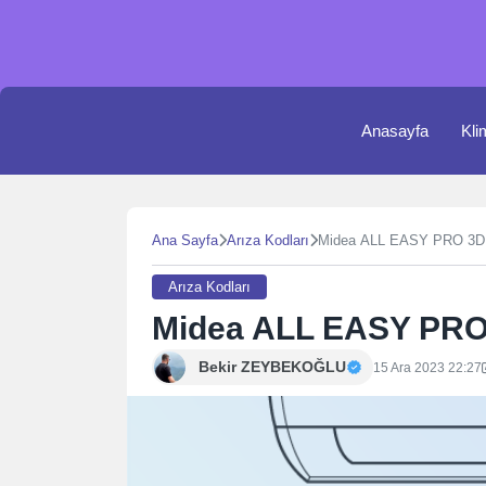
Skip
to
content
Anasayfa
Kli
Ana Sayfa
Arıza Kodları
Midea ALL EASY PRO 3D K
Arıza Kodları
Midea ALL EASY PRO 
Bekir ZEYBEKOĞLU
15 Ara 2023 22:27