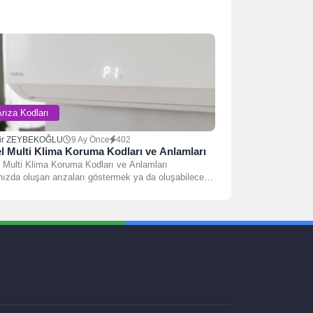
rıza Kodları
ir ZEYBEKOĞLU
9 Ay Önce
402
l Multi Klima Koruma Kodları ve Anlamları
 Multi Klima Koruma Kodları ve Anlamları
ızda oluşan arızaları göstermek ya da oluşabilecek
ardan...