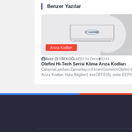
Benzer Yazılar
Arıza Kodları
Bekir ZEYBEKOĞLU
3 Yıl Önce
3243
Olefini Hi-Tech Serisi Klima Arıza Kodları
ÇalışmaLambasıZamanlayıcıEkranıGösterimOlefini 
Arıza Kodları Hata Bilgileri1 kezOFFE0İç ünite EE
parametre hatası2 kezOFFE1İç / dış ünitelerin...