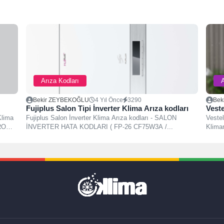
Arıza Kodları
A
Bekir ZEYBEKOĞLU
4 Yıl Önce
3290
Bek
Fujiplus Salon Tipi İnverter Klima Arıza kodları
Veste
Klima
Fujiplus Salon İnverter Klima Arıza kodları - SALON
Vestel
PROM
İNVERTER HATA KODLARI ( FP-26 CF75W3A /...
Kliman
arızal