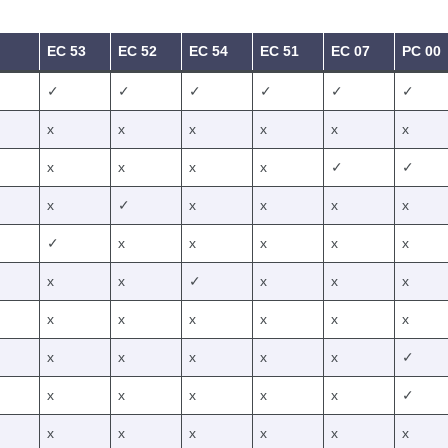
EC 53
EC 52
EC 54
EC 51
EC 07
PC 00
✓
✓
✓
✓
✓
✓
x
x
x
x
x
x
x
x
x
x
✓
✓
x
✓
x
x
x
x
✓
x
x
x
x
x
x
x
✓
x
x
x
x
x
x
x
x
x
x
x
x
x
x
✓
x
x
x
x
x
✓
x
x
x
x
x
x