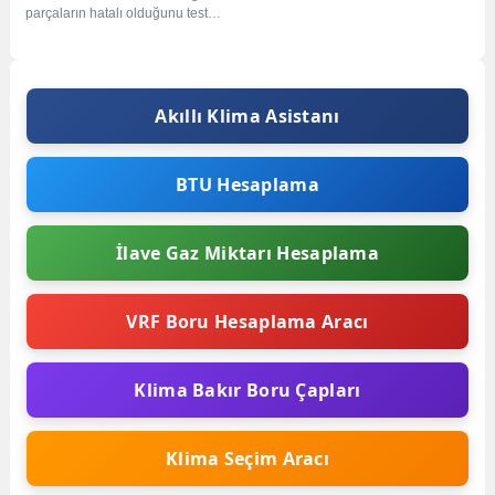
parçaların hatalı olduğunu test
edecek zamanınız yoksa, gerekli
parçaları...
Akıllı Klima Asistanı
BTU Hesaplama
İlave Gaz Miktarı Hesaplama
VRF Boru Hesaplama Aracı
Klima Bakır Boru Çapları
Klima Seçim Aracı