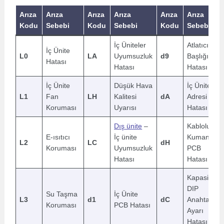
Arıza
Arıza
Arıza
Arıza
Arıza
Arıza
Kodu
Sebebi
Kodu
Sebebi
Kodu
Sebebi
İç Üniteler
Atlatıcı
İç Ünite
L0
LA
Uyumsuzluk
d9
Başlığı
Hatası
Hatası
Hatası
İç Ünite
Düşük Hava
İç Ünite Ağ
L1
Fan
LH
Kalitesi
dA
Adresi
Koruması
Uyarısı
Hatası
Dış ünite
–
Kablolu
E-ısıtıcı
İç ünite
Kumanda
L2
LC
dH
Koruması
Uyumsuzluk
PCB
Hatası
Hatası
Kapasite
DIP
Su Taşma
İç Ünite
L3
d1
dC
Anahtar
Koruması
PCB Hatası
Ayarı
Hatası