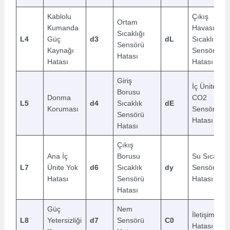
Kablolu
Çıkış
Ortam
Kumanda
Havası
Sıcaklığı
L4
Güç
d3
dL
Sıcaklık
Sensörü
Kaynağı
Sensörü
Hatası
Hatası
Hatası
Giriş
İç Ünite
Borusu
Donma
CO2
L5
d4
Sıcaklık
dE
Koruması
Sensörü
Sensörü
Hatası
Hatası
Çıkış
Ana İç
Borusu
Su Sıcaklık
L7
Ünite Yok
d6
Sıcaklık
dy
Sensörü
Hatası
Sensörü
Hatası
Hatası
Güç
Nem
İletişim
L8
Yetersizliği
d7
Sensörü
C0
Hatası