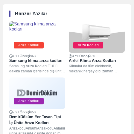
Benzer Yazılar
Arıza Kodları
Arıza Kodları
4 Yıl Önce
963
4 Yıl Önce
1301
Samsung klima arıza kodları
Airfel Klima Arıza Kodları
Samsung Arıza Kodları E1011
Klimalar da tüm elektronik,
dakika zaman içerisinde dış ünite
mekanik herşey gibi zaman
ile iç ünite arasında iletişim
içerisin de arızalanabilir, özellikle
sağlanmaması. E121İç...
yeni nesil klimalarda...
Arıza Kodları
2 Yıl Önce
650
DemirDöküm Yer Tavan Tipi
İç Ünite Arıza Kodları
ArızakoduAnlamıArızakoduAnlamıL0İç
ünite arızasıdAİç ünite donanım