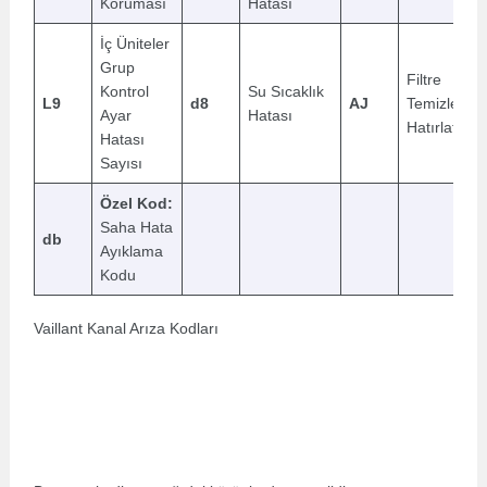
Koruması
Hatası
İç Üniteler
Grup
Filtre
Kontrol
Su Sıcaklık
L9
d8
AJ
Temizleme
Ayar
Hatası
Hatırlatıcısı
Hatası
Sayısı
Özel Kod:
Saha Hata
db
Ayıklama
Kodu
Vaillant Kanal Arıza Kodları