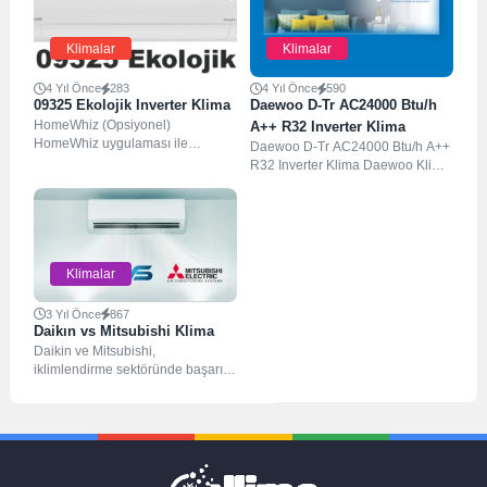
Klimalar
Klimalar
4 Yıl Önce
283
4 Yıl Önce
590
09325 Ekolojik Inverter Klima
Daewoo D-Tr AC24000 Btu/h
HomeWhiz (Opsiyonel)
A++ R32 Inverter Klima
HomeWhiz uygulaması ile
Daewoo D-Tr AC24000 Btu/h A++
evinizdeki akıllı beyaz eşyalarınızı
R32 Inverter Klima Daewoo Klima
uzaktan çalıştırabilir, güncel
şıklığı ve teknolojiyi evinize
durumlarını kontrol edebilir,...
getirir....
Klimalar
3 Yıl Önce
867
Daikın vs Mitsubishi Klima
Daikin ve Mitsubishi,
iklimlendirme sektöründe başarılı
ve tanınmış markalardır. Son
kararınız, belirli ihtiyaçlarınıza ve
tercihlerinize...