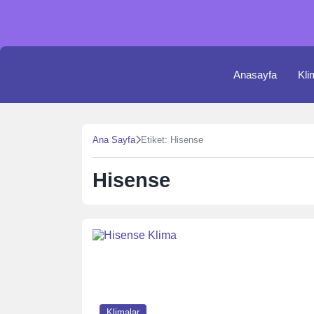
Skip
to
content
Anasayfa
Kli
Ana Sayfa
Etiket: Hisense
Hisense
Klimalar