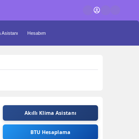
a Asistanı
Hesabım
Akıllı Klima Asistanı
BTU Hesaplama