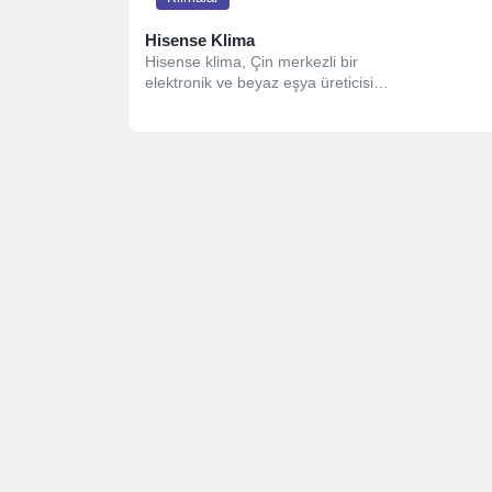
Hisense Klima
Hisense klima, Çin merkezli bir
elektronik ve beyaz eşya üreticisi
olan Hisense Group’un bir
markasıdır....