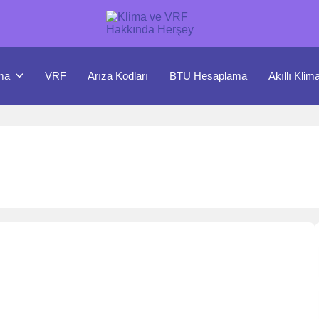
ma
VRF
Arıza Kodları
BTU Hesaplama
Akıllı Klim