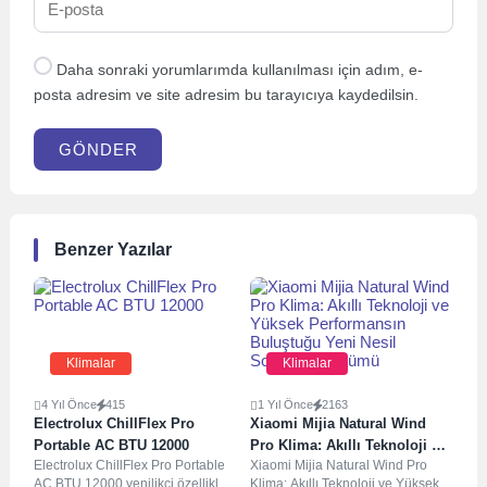
Daha sonraki yorumlarımda kullanılması için adım, e-
posta adresim ve site adresim bu tarayıcıya kaydedilsin.
GÖNDER
Benzer Yazılar
Klimalar
Klimalar
4 Yıl Önce
415
1 Yıl Önce
2163
Electrolux ChillFlex Pro
Xiaomi Mijia Natural Wind
Portable AC BTU 12000
Pro Klima: Akıllı Teknoloji ve
Electrolux ChillFlex Pro Portable
Xiaomi Mijia Natural Wind Pro
Yüksek Performansın
AC BTU 12000 yenilikçi özellikleri
Klima: Akıllı Teknoloji ve Yüksek