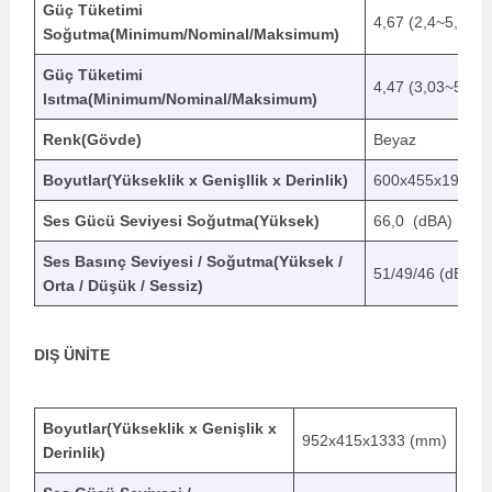
Güç Tüketimi
4,67 (2,4~5,1) (
Soğutma(Minimum/Nominal/Maksimum)
Güç Tüketimi
4,47 (3,03~5,22)
Isıtma(Minimum/Nominal/Maksimum)
Renk(Gövde)
Beyaz
Boyutlar(Yükseklik x Genişllik x Derinlik)
600x455x1934 
Ses Gücü Seviyesi Soğutma(Yüksek)
66,0 (dBA)
Ses Basınç Seviyesi / Soğutma(Yüksek /
51/49/46 (dBA)
Orta / Düşük / Sessiz)
DIŞ ÜNİTE
Boyutlar(Yükseklik x Genişlik x
952x415x1333 (mm)
Derinlik)