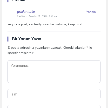
graliontorile
Yanıtla
3 yıl önce
- Ağustos 21, 2023 - 8:59 am
very nice post, i actually love this website, keep on it
Bir Yorum Yazın
E-posta adresiniz yayınlanmayacak.
Gerekli alanlar
*
ile
işaretlenmişlerdir