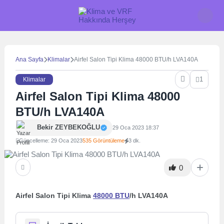
Skip
to
content
Ana Sayfa
Klimalar
Airfel Salon Tipi Klima 48000 BTU/h LVA140A
1
Klimalar
Airfel Salon Tipi Klima 48000
BTU/h LVA140A
Bekir ZEYBEKOĞLU
29 Oca 2023 18:37
Güncelleme: 29 Oca 2023
535 Görüntüleme
3 dk.
0
Airfel Salon Tipi Klima
48000 BTU
/h LVA140A