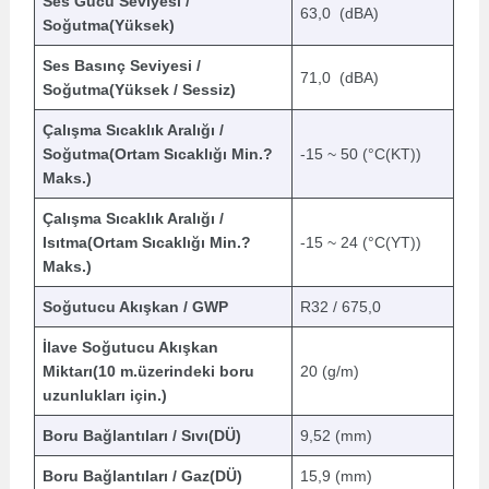
Ses Gücü Seviyesi /
63,0 (dBA)
Soğutma(Yüksek)
Ses Basınç Seviyesi /
71,0 (dBA)
Soğutma(Yüksek / Sessiz)
Çalışma Sıcaklık Aralığı /
Soğutma(Ortam Sıcaklığı Min.?
-15 ~ 50 (°C(KT))
Maks.)
Çalışma Sıcaklık Aralığı /
Isıtma(Ortam Sıcaklığı Min.?
-15 ~ 24 (°C(YT))
Maks.)
Soğutucu Akışkan / GWP
R32 / 675,0
İlave Soğutucu Akışkan
Miktarı(10 m.üzerindeki boru
20 (g/m)
uzunlukları için.)
Boru Bağlantıları / Sıvı(DÜ)
9,52 (mm)
Boru Bağlantıları / Gaz(DÜ)
15,9 (mm)