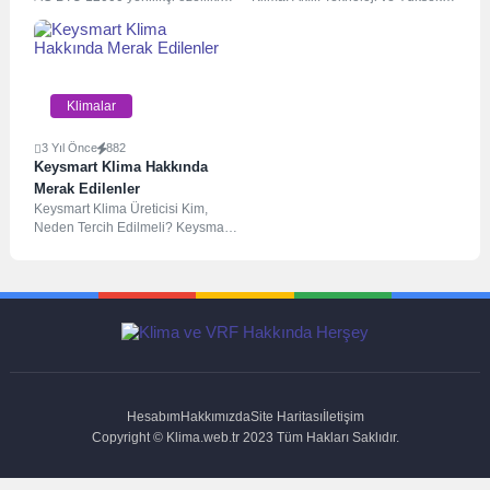
Buluştuğu Yeni Nesil
ile Portatif klima arayanlar için
Performansın Buluştuğu Yeni
Soğutma Çözümü
ideal...
Nesil Soğutma...
Klimalar
3 Yıl Önce
882
Keysmart Klima Hakkında
Merak Edilenler
Keysmart Klima Üreticisi Kim,
Neden Tercih Edilmeli? Keysmart,
Türkiye’nin önde gelen beyaz
eşya üreticilerinden biri...
Hesabım
Hakkımızda
Site Haritası
İletişim
Copyright © Klima.web.tr 2023 Tüm Hakları Saklıdır.