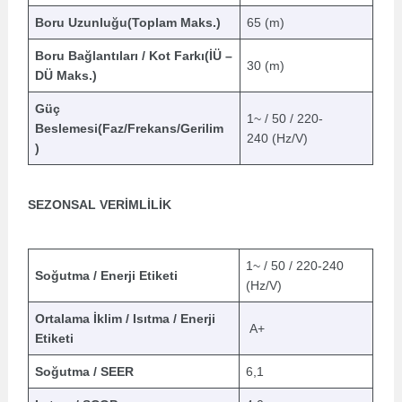
Boru Uzunluğu(Toplam Maks.)
65 (m)
Boru Bağlantıları / Kot Farkı(İÜ –
30 (m)
DÜ Maks.)
Güç
1~ / 50 / 220-
Beslemesi(Faz/Frekans/Gerilim
240 (Hz/V)
)
SEZONSAL VERİMLİLİK
1~ / 50 / 220-240
Soğutma / Enerji Etiketi
(Hz/V)
Ortalama İklim / Isıtma / Enerji
A+
Etiketi
Soğutma / SEER
6,1