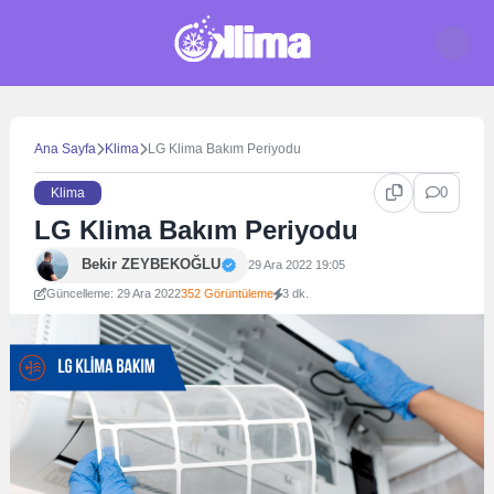
Skip
to
content
Ana Sayfa
Klima
LG Klima Bakım Periyodu
0
Klima
LG Klima Bakım Periyodu
Bekir ZEYBEKOĞLU
29 Ara 2022 19:05
Güncelleme: 29 Ara 2022
352 Görüntüleme
3 dk.