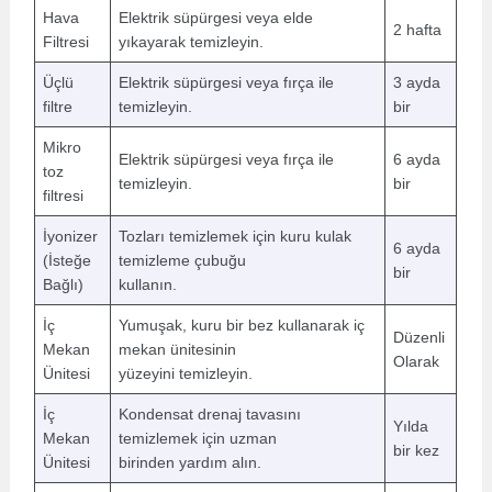
Hava
Elektrik süpürgesi veya elde
2 hafta
Filtresi
yıkayarak temizleyin.
Üçlü
Elektrik süpürgesi veya fırça ile
3 ayda
filtre
temizleyin.
bir
Mikro
Elektrik süpürgesi veya fırça ile
6 ayda
toz
temizleyin.
bir
filtresi
İyonizer
Tozları temizlemek için kuru kulak
6 ayda
(İsteğe
temizleme çubuğu
bir
Bağlı)
kullanın.
İç
Yumuşak, kuru bir bez kullanarak iç
Düzenli
Mekan
mekan ünitesinin
Olarak
Ünitesi
yüzeyini temizleyin.
İç
Kondensat drenaj tavasını
Yılda
Mekan
temizlemek için uzman
bir kez
Ünitesi
birinden yardım alın.