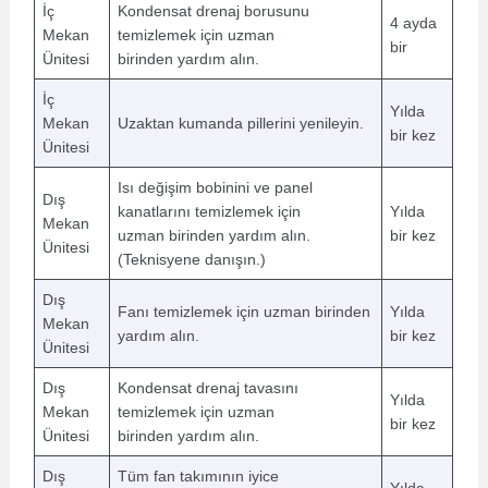
İç
Kondensat drenaj borusunu
4 ayda
Mekan
temizlemek için uzman
bir
Ünitesi
birinden yardım alın.
İç
Yılda
Mekan
Uzaktan kumanda pillerini yenileyin.
bir kez
Ünitesi
Isı değişim bobinini ve panel
Dış
kanatlarını temizlemek için
Yılda
Mekan
uzman birinden yardım alın.
bir kez
Ünitesi
(Teknisyene danışın.)
Dış
Fanı temizlemek için uzman birinden
Yılda
Mekan
yardım alın.
bir kez
Ünitesi
Dış
Kondensat drenaj tavasını
Yılda
Mekan
temizlemek için uzman
bir kez
Ünitesi
birinden yardım alın.
Dış
Tüm fan takımının iyice