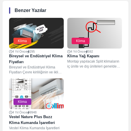
Benzer Yazılar
Klima
Klima
4 Yıl Önce
295
4 Yıl Önce
592
Bireysel ve Endüstriyel Klima
Klima Yağ Kapanı
Montajı yapılacak Split klimaların
Fiyatları
iç ünite ve dış üniteleri genelde
Bireysel ve Endüstriyel Klima
aynı hizada yapılır, Ortam şartları...
Fiyatları Çevre kirliliğinin ve iklim
değişiminin artmasına rağmen,
insanlar hala evlerinde...
Klima
4 Yıl Önce
9948
Vestel Nature Plus Buzz
Klima Kumanda İşaretleri
Vestel Klima Kumanda İşaretleri