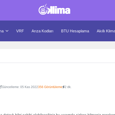
ma
VRF
Arıza Kodları
BTU Hesaplama
Akıllı Klim
Güncelleme: 05 Kas 2022
356 Görüntüleme
2 dk.
da detaylı bilgi sahibi olabileceğiniz bu yazımda sizlere bilmeniz gereke