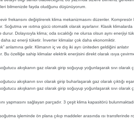
elleri bilmenizde fayda oludğunu düşünüyorum.
k devir frekansını değiştirerek klima mekanizmasını düzenler. Kompresör be
lır. Soğutma ve ısıtma gücü otomatik olarak ayarlanır. Klasik klimalarda 
durur. Dolayısıyla klima; oda sıcaklığı ne olursa olsun aynı enerjiyi tüke
daha az enerji tüketir. İnverter klimalar çok daha ekonomiktir.
ık” anlamına gelir. Klimanın iç ve dış iki ayrı üniteden geldiğini anlatır
r. Bu özelliğe sahip klimalar elektrik enerjisini direkt olarak ısıya çevirm
ğutucu akışkanın gaz olarak girip soğuyup yoğunlaşarak sıvı olarak çıkt
utucu akışkanın sıvı olarak girip buharlaşarak gaz olarak çıktığı eşanjö
ğutucu akışkanın gaz olarak girip soğuyup yoğunlaşarak sıvı olarak çıkt
asını yapmasını sağlayan parçadır. 3 çeşit klima kapasitörü bulunmakta
soğutma işleminde ön plana çıkıp maddeler arasında ısı transferinde r