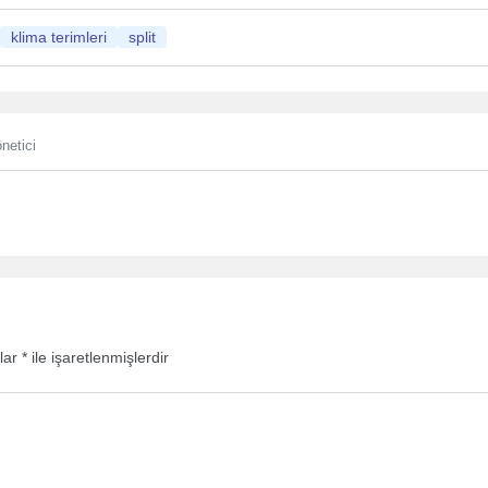
klima terimleri
split
netici
nlar
*
ile işaretlenmişlerdir