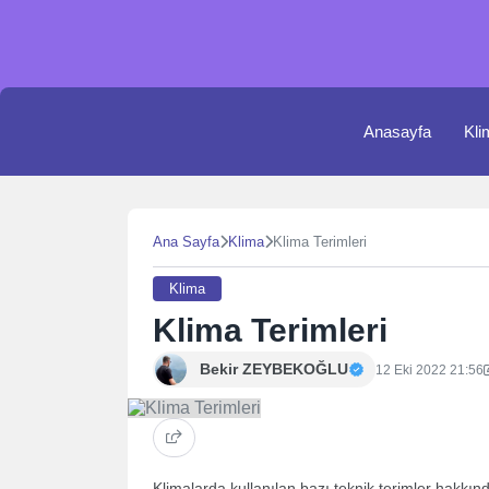
Skip
to
content
Anasayfa
Kli
Ana Sayfa
Klima
Klima Terimleri
Klima
Klima Terimleri
Bekir ZEYBEKOĞLU
12 Eki 2022 21:56
Klimalarda kullanılan bazı teknik terimler hakkın