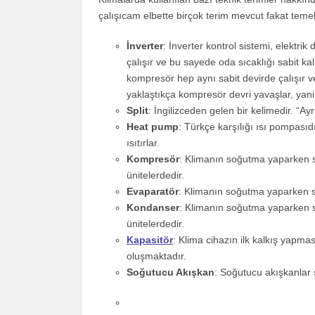
çalışıcam elbette birçok terim mevcut fakat tem
İnverter
: İnverter kontrol sistemi, elektri
çalışır ve bu sayede oda sıcaklığı sabit ka
kompresör hep aynı sabit devirde çalışır ve 
yaklaştıkça kompresör devri yavaşlar, yani 
Split
: İngilizceden gelen bir kelimedir. “Ayr
Heat pump
: Türkçe karşılığı ısı pompasıdı
ısıtırlar.
Kompresör
: Klimanın soğutma yaparken so
ünitelerdedir.
Evaparatör
: Klimanın soğutma yaparken soğ
Kondanser
: Klimanın soğutma yaparken so
ünitelerdedir.
Kapasitör
: Klima cihazın ilk kalkış yapm
oluşmaktadır.
Soğutucu Akışkan
: Soğutucu akışkanlar 