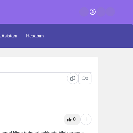
a Asistanı
Hesabım
0
0
n temel klima terimleri hakkında bilgi vermeye