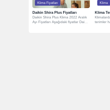
Klima Fiyatları
Klima
Daikin Shira Plus Fiyatları
Klima Te
Daikin Shira Plus Klima 2022 Aralık
Klimalarda
Ayı Fiyatları Aşağıdaki fiyatlar Daikin
terimler h
Online mağazası baz alınarak...
olabilece
bilmeniz 