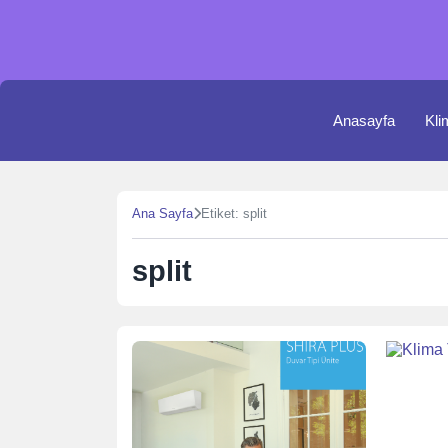
Skip
to
content
Anasayfa
Kli
Ana Sayfa
Etiket: split
split