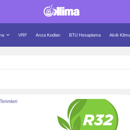
ma
VRF
Arıza Kodları
BTU Hesaplama
Akıllı Klim