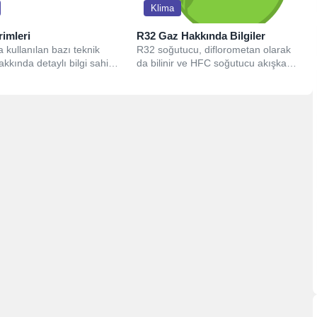
Klima
rimleri
R32 Gaz Hakkında Bilgiler
 kullanılan bazı teknik
R32 soğutucu, diflorometan olarak
akkında detaylı bilgi sahibi
da bilinir ve HFC soğutucu akışkan
ğiniz bu yazımda sizlere
ailesine aittir. Bu gaz, düşük...
gereken...