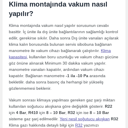
Klima montajında vakum nasıl
yapılır?
Klima montajında vakum nasıl yapılır sorusunun cevabı
basittir. İç ünite ila dış ünite bağlantılarının sağlamlığı kontrol
edilir, gerekirse sıkılır. Daha sonra Dış ünite vanaları açılarak
klima kalın borusunda bulunan servis sibobuna bağlanan
manometre ile vakum cihazı bağlanarak çalıştırılır.
Klima
kapasitesi
, kullanılan boru uzunluğu ve vakum cihazı gücüne
göz önüne alınarak Minimum 30 dakika vakum yapılır.
manometre vanaları kapatılır, ardından vakum cihazı
kapatılır. Bağlanan manometre
-1 ila -10 Pa
arasında
bekletilir. daha sonra basınç da herhangi bir yükseliş
gözlenmemesi beklenir.
Vakum sonrası klimaya yapılması gereken gaz şarjı miktarı
kullanılan soğutucu akışkana göre değişiklik gösterir.
R22
için
4 Bar
,
R410
için
8 – 10 Bar
,
R32
için ise
8 – 10 Bar
sisteme gaz şarj edilmedilir.
Yeni nesil soğutucu akışkan
R32
Klima gazı hakkında detaylı bilgi için
R32
yazımızı