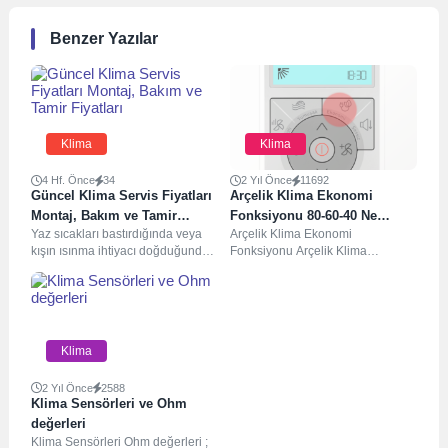
Benzer Yazılar
Klima
Klima
4 Hf. Önce
34
2 Yıl Önce
11692
Güncel Klima Servis Fiyatları
Arçelik Klima Ekonomi
Montaj, Bakım ve Tamir
Fonksiyonu 80-60-40 Ne
Yaz sıcakları bastırdığında veya
Arçelik Klima Ekonomi
Fiyatları
Demek ?
kışın ısınma ihtiyacı doğduğunda
Fonksiyonu Arçelik Klima
klimalar evlerimizin ve iş
Ekonomi Fonksiyonu Soğutma
yerlerimizin vazgeçilmezi oluyor....
ișlemi sırasında enerji tasarrufu
sağlar. 1.Adım:...
Klima
2 Yıl Önce
2588
Klima Sensörleri ve Ohm
değerleri
Klima Sensörleri Ohm değerleri ;