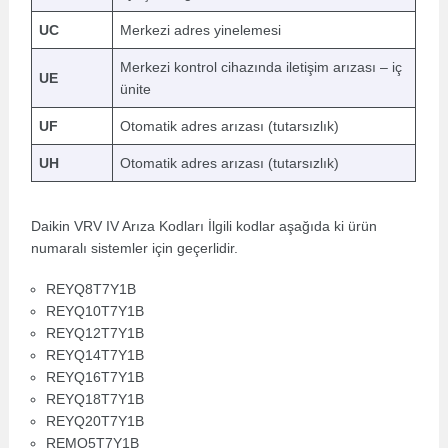
UC
Merkezi adres yinelemesi
Merkezi kontrol cihazında iletişim arızası – iç
UE
ünite
UF
Otomatik adres arızası (tutarsızlık)
UH
Otomatik adres arızası (tutarsızlık)
Daikin VRV IV Arıza Kodları İlgili kodlar aşağıda ki ürün
numaralı sistemler için geçerlidir.
REYQ8T7Y1B
REYQ10T7Y1B
REYQ12T7Y1B
REYQ14T7Y1B
REYQ16T7Y1B
REYQ18T7Y1B
REYQ20T7Y1B
REMQ5T7Y1B