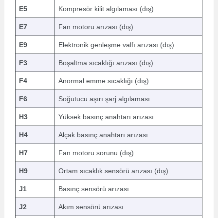
E5
Kompresör kilit algılaması (dış)
E7
Fan motoru arızası (dış)
E9
Elektronik genleşme valfı arızası (dış)
F3
Boşaltma sıcaklığı arızası (dış)
F4
Anormal emme sıcaklığı (dış)
F6
Soğutucu aşırı şarj algılaması
H3
Yüksek basınç anahtarı arızası
H4
Alçak basınç anahtarı arızası
H7
Fan motoru sorunu (dış)
H9
Ortam sıcaklık sensörü arızası (dış)
J1
Basınç sensörü arızası
J2
Akım sensörü arızası