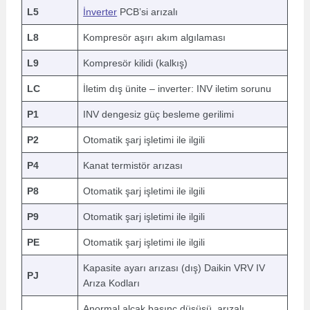
L5
İnverter
PCB’si arızalı
L8
Kompresör aşırı akım algılaması
L9
Kompresör kilidi (kalkış)
LC
İletim dış ünite – inverter: INV iletim sorunu
P1
INV dengesiz güç besleme gerilimi
P2
Otomatik şarj işletimi ile ilgili
P4
Kanat termistör arızası
P8
Otomatik şarj işletimi ile ilgili
P9
Otomatik şarj işletimi ile ilgili
PE
Otomatik şarj işletimi ile ilgili
Kapasite ayarı arızası (dış) Daikin VRV IV
PJ
Arıza Kodları
Anormal alçak basınç düşüşü, arızalı