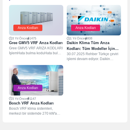
Arıza Kodları
Arıza Kodları
3 Yıl Önce
1475
1 Yıl Önce
808
Gree GMV5 VRF Arıza Kodları
Daikin Klima Tüm Arıza
Gree GMV5 VRF ARIZA KODLARI
Kodları: Tüm Modeller İçin
İşlemHata bulma koduHata bulma
30.07.2025 Rehber Türkçe çeviri
Kapsamlı Rehber (RA, SkyAir,
koduİşlem koduİşlem koduDurum
işlemi devam ediyor. Daikin
VRV, PA)
koduDurum koduGree GMV5...
klimanızın veya havalandırma
sisteminizin ekranında aniden
beliren...
Arıza Kodları
3 Yıl Önce
1147
Bosch VRF Arıza Kodları
Bosch VRF klima sistemleri,
merkezi bir sistemde 270 kW'a
kadar geniş bir kapasite aralığına
sahiptir...