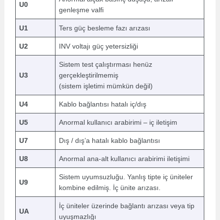
U0
genleşme valfi
U1
Ters güç besleme fazı arızası
U2
INV voltajı güç yetersizliği
Sistem test çalıştırması henüz
U3
gerçekleştirilmemiş
(sistem işletimi mümkün değil)
U4
Kablo bağlantısı hatalı iç/dış
U5
Anormal kullanıcı arabirimi – iç iletişim
U7
Dış / dış’a hatalı kablo bağlantısı
U8
Anormal ana-alt kullanıcı arabirimi iletişimi
Sistem uyumsuzluğu. Yanlış tipte iç üniteler
U9
kombine edilmiş. İç ünite arızası.
İç üniteler üzerinde bağlantı arızası veya tip
UA
uyuşmazlığı