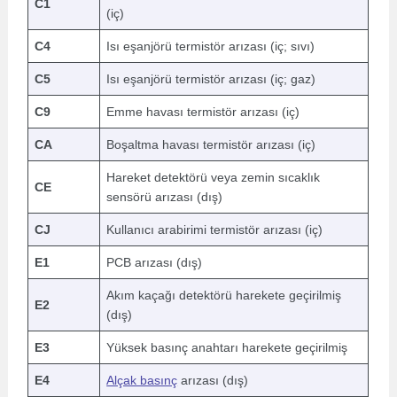
C1
(iç)
C4
Isı eşanjörü termistör arızası (iç; sıvı)
C5
Isı eşanjörü termistör arızası (iç; gaz)
C9
Emme havası termistör arızası (iç)
CA
Boşaltma havası termistör arızası (iç)
Hareket detektörü veya zemin sıcaklık
CE
sensörü arızası (dış)
CJ
Kullanıcı arabirimi termistör arızası (iç)
E1
PCB arızası (dış)
Akım kaçağı detektörü harekete geçirilmiş
E2
(dış)
E3
Yüksek basınç anahtarı harekete geçirilmiş
E4
Alçak basınç
arızası (dış)