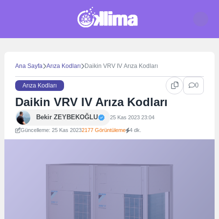
Skip
to
content
Ana Sayfa
Arıza Kodları
Daikin VRV IV Arıza Kodları
0
Arıza Kodları
Daikin VRV IV Arıza Kodları
Bekir ZEYBEKOĞLU
25 Kas 2023 23:04
Güncelleme: 25 Kas 2023
2177 Görüntüleme
4 dk.