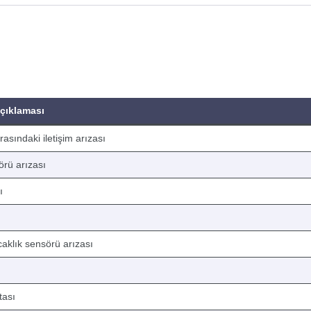
çıklaması
arasındaki iletişim arızası
örü arızası
ı
caklık sensörü arızası
tası