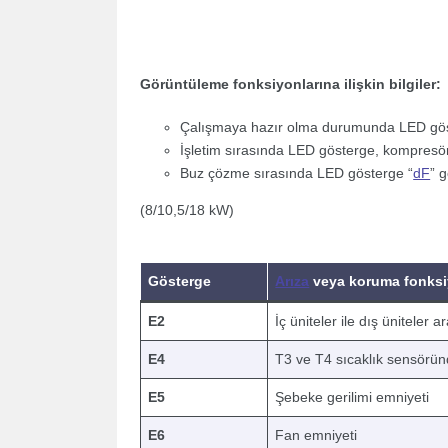
Görüntüleme fonksiyonlarına ilişkin bilgiler:
Çalışmaya hazır olma durumunda LED gösterg
İşletim sırasında LED gösterge, kompresör
Buz çözme sırasında LED gösterge “
dF
” 
(8/10,5/18 kW)
Gösterge
Arıza
veya koruma fonks
E2
İç üniteler ile dış üniteler a
E4
T3 ve T4 sıcaklık sensörün
E5
Şebeke gerilimi emniyeti
E6
Fan emniyeti