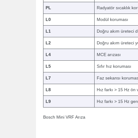
PL
Radyatör sıcaklık ko
L0
Modül koruması
L1
Doğru akım üreteci d
L2
Doğru akım üreteci y
L4
MCE arızası
L5
Sıfır hız koruması
L7
Faz sekansı korumas
L8
Hız farkı > 15 Hz ön
L9
Hız farkı > 15 Hz ge
Bosch Mini VRF Arıza