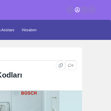
a Asistanı
Hesabım
4
odları