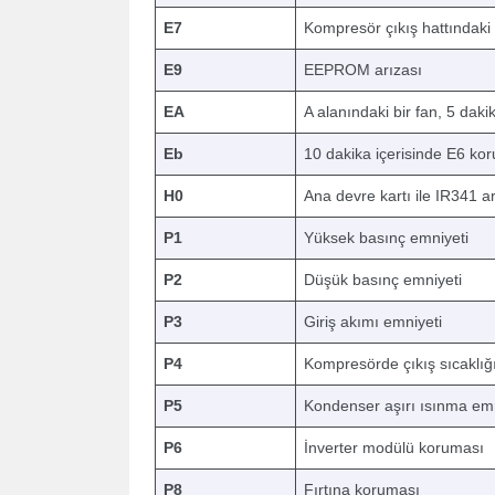
E7
Kompresör çıkış hattındaki
E9
EEPROM arızası
EA
A alanındaki bir fan, 5 da
Eb
10 dakika içerisinde E6 kor
H0
Ana devre kartı ile IR341 ar
P1
Yüksek basınç emniyeti
P2
Düşük basınç emniyeti
P3
Giriş akımı emniyeti
P4
Kompresörde çıkış sıcaklığ
P5
Kondenser aşırı ısınma emn
P6
İnverter modülü koruması
P8
Fırtına koruması