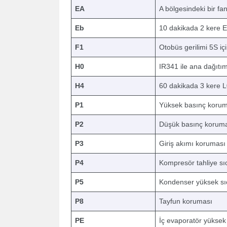
EA
A bölgesindeki bir f
Eb
10 dakikada 2 kere 
F1
Otobüs gerilimi 5S iç
H0
IR341 ile ana dağıtım
H4
60 dakikada 3 kere 
P1
Yüksek basınç koru
P2
Düşük basınç korum
P3
Giriş akımı koruması
P4
Kompresör tahliye sı
P5
Kondenser yüksek sı
P8
Tayfun koruması
PE
İç evaporatör yüksek