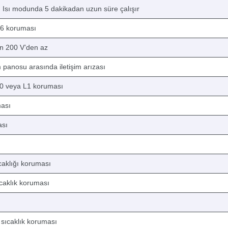
an Isı modunda 5 dakikadan uzun süre çalışır
E6 koruması
in 200 V’den az
 panosu arasında iletişim arızası
L0 veya L1 koruması
ması
ası
caklığı koruması
caklık koruması
 sıcaklık koruması