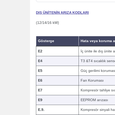
DIŞ ÜNİTENİN ARIZA KODLARI
(12/14/16 kW)
Gösterge
Hata veya koruma a
E2
İç ünite ile dış ünite 
E4
T3 &T4 sıcaklık sens
E5
Güç gerilimi korumas
E6
Fan Koruması
E7
Kompresör tahliye sı
E9
EEPROM arızası
E.9.
Kompresör sinyali ha