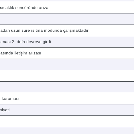
 sıcaklık sensöründe arıza
kikadan uzun süre ısıtma modunda çalışmaktadır
uması 2. defa devreye girdi
asında iletişim arızası
ı koruması
iyeti