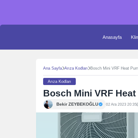
Skip
to
content
Anasayfa
Kli
Ana Sayfa
Arıza Kodları
Bosch Mini VRF Heat Pump
Arıza Kodları
Bosch Mini VRF Heat 
Bekir ZEYBEKOĞLU
02 Ara 2023 20:35