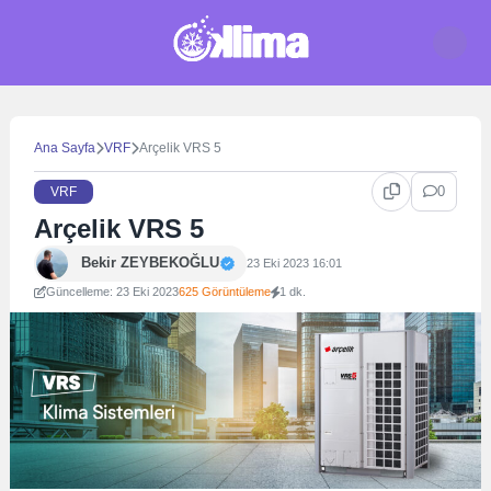
Skip
to
content
Ana Sayfa
VRF
Arçelik VRS 5
0
VRF
Arçelik VRS 5
Bekir ZEYBEKOĞLU
23 Eki 2023 16:01
Güncelleme: 23 Eki 2023
625 Görüntüleme
1 dk.