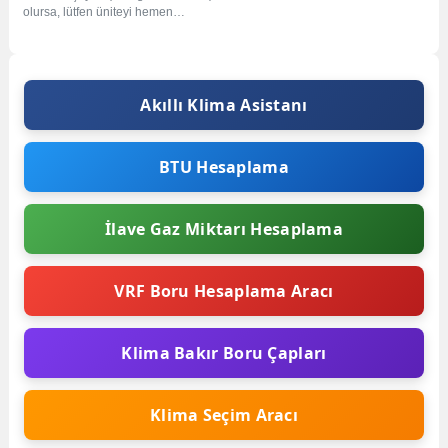
olursa, lütfen üniteyi hemen
durdurun ve enerjisini kesin.
Ardından GREE...
Akıllı Klima Asistanı
BTU Hesaplama
İlave Gaz Miktarı Hesaplama
VRF Boru Hesaplama Aracı
Klima Bakır Boru Çapları
Klima Seçim Aracı