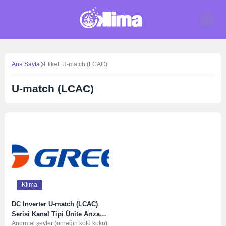
Skip
to
content
Ana Sayfa
Etiket: U-match (LCAC)
U-match (LCAC)
Klima
DC Inverter U-match (LCAC)
Serisi Kanal Tipi Ünite Arıza
Anormal şeyler (örneğin kötü koku)
Kodları