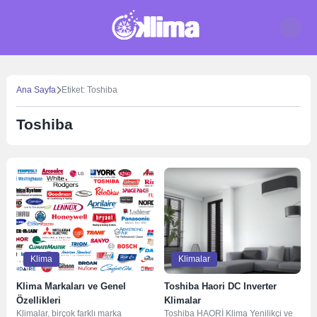
Skip
to
content
Ana Sayfa
Etiket: Toshiba
Toshiba
Klima
Klimalar
Klima Markaları ve Genel
Toshiba Haori DC Inverter
Özellikleri
Klimalar
Klimalar, birçok farklı marka
Toshiba HAORİ Klima Yenilikçi ve