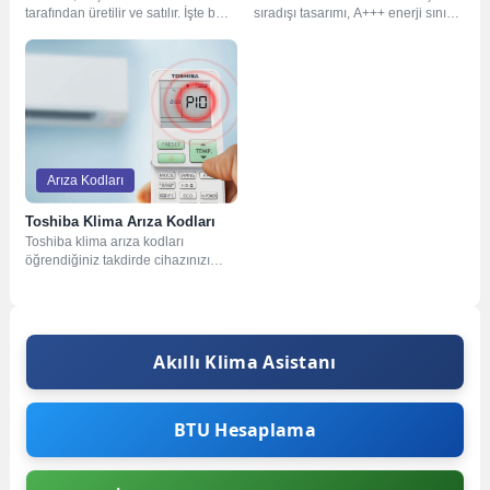
tarafından üretilir ve satılır. İşte bazı
sıradışı tasarımı, A+++ enerji sınıfı
önde gelen klima markaları ve...
ile yüksek enerji tasarrufu, dahili...
Arıza Kodları
Toshiba Klima Arıza Kodları
Toshiba klima arıza kodları
öğrendiğiniz takdirde cihazınızı
kendi başınıza yönetebilmeniz için
oldukça önemli. Farklı durumlara...
Akıllı Klima Asistanı
BTU Hesaplama