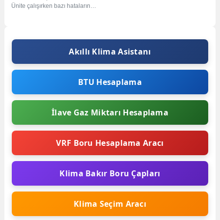
Ünite çalışırken bazı hataların
meydana gelmesi durumunda, hata
kodu...
Akıllı Klima Asistanı
BTU Hesaplama
İlave Gaz Miktarı Hesaplama
VRF Boru Hesaplama Aracı
Klima Bakır Boru Çapları
Klima Seçim Aracı