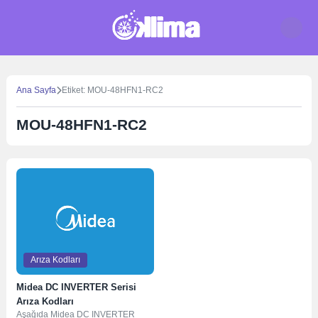
Skip
to
content
Ana Sayfa
Etiket: MOU-48HFN1-RC2
MOU-48HFN1-RC2
Arıza Kodları
Midea DC INVERTER Serisi
Arıza Kodları
Aşağıda Midea DC INVERTER