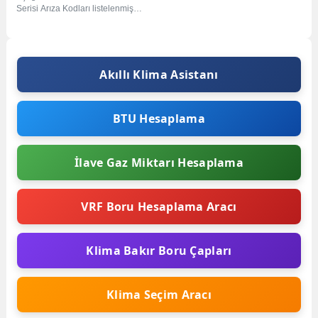
Serisi Arıza Kodları listelenmiş
listelenmiştir. Farklı Model ve tip
arızaları için...
Akıllı Klima Asistanı
BTU Hesaplama
İlave Gaz Miktarı Hesaplama
VRF Boru Hesaplama Aracı
Klima Bakır Boru Çapları
Klima Seçim Aracı