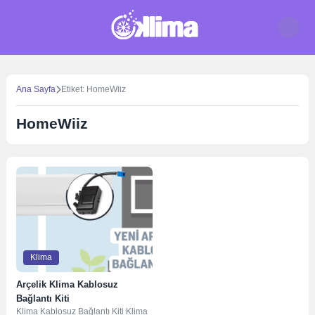
Skip
to
content
Ana Sayfa
Etiket: HomeWiiz
HomeWiiz
Klima
Arçelik Klima Kablosuz
Bağlantı Kiti
Klima Kablosuz Bağlantı Kiti Klima