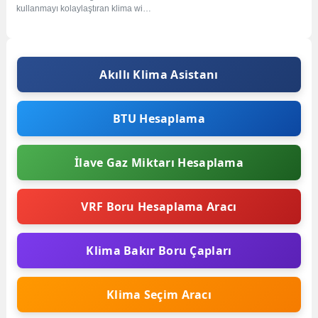
kullanmayı kolaylaştıran klima wifi
modülü, sayesinden akıllı
telefonlarınız ile klimanızı...
Akıllı Klima Asistanı
BTU Hesaplama
İlave Gaz Miktarı Hesaplama
VRF Boru Hesaplama Aracı
Klima Bakır Boru Çapları
Klima Seçim Aracı