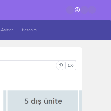
a Asistanı
Hesabım
0