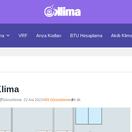
ma
VRF
Arıza Kodları
BTU Hesaplama
Akıllı Klim
Klima
Güncelleme: 22 Ara 2022
489 Görüntüleme
6 dk.