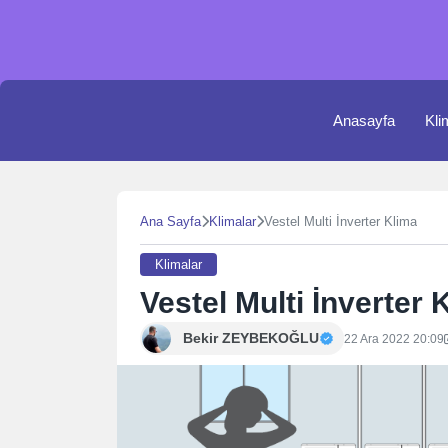
Skip
to
content
Anasayfa
Kli
Ana Sayfa
Klimalar
Vestel Multi İnverter Klima
Klimalar
Vestel Multi İnverter 
Bekir ZEYBEKOĞLU
22 Ara 2022 20:09