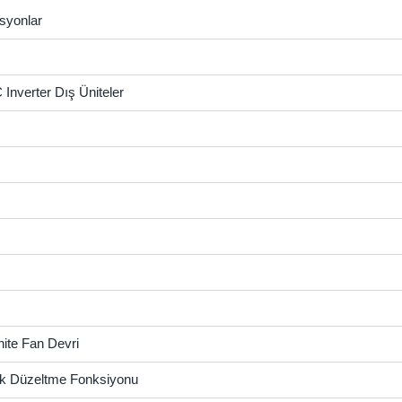
asyonlar
 Inverter Dış Üniteler
nite Fan Devri
tik Düzeltme Fonksiyonu