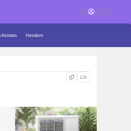
a Asistanı
Hesabım
0