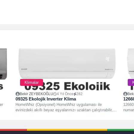
Klimalar
K
Bekir ZEYBEKOĞLU
4 Yıl Önce
282
Bek
09325 Ekolojik Inverter Klima
1266
er
HomeWhiz (Opsiyonel) HomeWhiz uygulaması ile
12660
evinizdeki akıllı beyaz eşyalarınızı uzaktan çalıştırabilir,
numara
güncel durumlarını kontrol edebilir,...