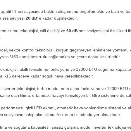
 apatit filtresi sayesinde bakteri oluşumunu engellemekte ve taze ve t
a ses seviyesi
20 dB
’ e kadar düşmektedir.
emizleme teknolojisi, wifi özelliği ve
60 dB
ses seviyesi gibi özellikleri
.
del, vektör kontrol teknolojisi, kurşun geçirmeyen lehimleme yöntemi, 
. Ayrıca %50 enerji tasarrufu sağlamakta ve çevre dostu bir üründür.
 teknolojisi, akıllı temizleme fonksiyonu ve 12000 BTU soğutma kapasitesi gi
ma, -15 dereceye kadar soğuk hava verebilmektedir.
 inverter teknolojisi, turbo modu, nem alma fonksiyonu ve 12000 BTU soğu
ahip olan klima, ortamdaki havayı temizleyen bir filtre sistemine de sah
performansı, gizli LED ekranı, otomatik hava yönlendirme sistemi ve akıll
s seviyesine sahip olan klima, A++ enerji sınıfında yer almaktadır.
ma ve soğutma kapasitesi, sessiz çalışma modu, inverter teknolojisi ve A++