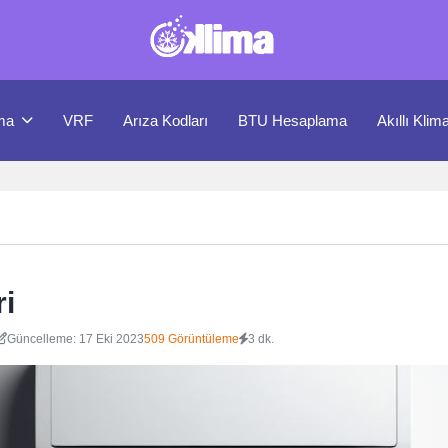
ma
VRF
Arıza Kodları
BTU Hesaplama
Akıllı Klim
ri
Güncelleme: 17 Eki 2023
509 Görüntüleme
3 dk.