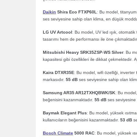
Daikin
Shira Eco FTXP60L
: Bu model, titanyum
ses seviyesine sahip olan klima, en düşük modd
LG UV Artcool
: Bu model, UV led ışık, otomatik t
tasarımı hem de performansı ile öne çıkmaktadır
Mitsubishi Heavy SRK35ZSP-WS Silver
: Bu mo
kapasitesi gibi özellikleri ile dikkat çekmektedir
Kaira DTXR35E
: Bu model, wifi özelliği, inverter
markasıdır.
55 dB
ses seviyesine sahip olan kli
Samsung AR35 AR12TXHQBWK/SK
: Bu model,
beğenisini kazanmaktadır.
55 dB
ses seviyesine s
Baymak Elegant Plus
: Bu model, yüksek ısıtma 
kullanıcıların beğenisini kazanmaktadır.
53 dB
se
Bosch Climate
5000 RAC
: Bu model, yüksek ısıt