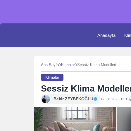
Skip
to
content
Anasayfa
Kli
Ana Sayfa
Klimalar
Sessiz Klima Modelleri
Klimalar
Sessiz Klima Modelle
Bekir ZEYBEKOĞLU
17 Eki 2023 16:19