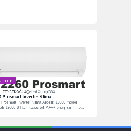
limalar
ir ZEYBEKOĞLU
4 Yıl Önce
383
0 Prosmart Inverter Klima
 Prosmart Inverter Klima Arçelik 12660 model
lı 12000 BTU/h kapasiteli A+++ enerji sınıfı ile...