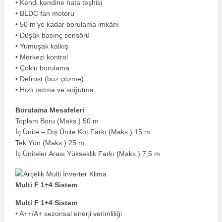
• Kendi kendine hata teşhisi
• BLDC fan motoru
• 50 m’ye kadar borulama imkânı
• Düşük basınç sensörü
• Yumuşak kalkış
• Merkezi kontrol
• Çoklu borulama
• Defrost (buz çözme)
• Hızlı ısıtma ve soğutma
Borulama Mesafeleri
Toplam Boru (Maks.) 50 m
İç Ünite – Dış Ünite Kot Farkı (Maks.) 15 m
Tek Yön (Maks.) 25 m
İç Üniteler Arası Yükseklik Farkı (Maks.) 7,5 m
Multi F 1+4 Sistem
Multi F 1+4 Sistem
• A++/A+ sezonsal enerji verimliliği