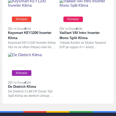
Klimalar
Klimalar
4 Yıl Önce
634
4 Yıl Önce
296
Keysmart KEY1200 İnverter
Vaillant VAI Intro Inverter
Klima
Mono Split Klima
Keysmart KEY1200 İnverter Klima
Yüksek Konfor ve Ekstra Tasarruf
Her ev ve ofisin ihtiyacı olan klima
ErP’ye uygun A++ enerji
modelleri yaz aylarının
verimliliği sağlar R32 gaz
kurtarıcısı...
kullanımı sayesinde...
Klimalar
3 Yıl Önce
354
De Dietrich Klima
De Dietrich CLIM’UP Duvar Tipi
Split Klima de-dietrich-climup-
duvar-tipi-split-klima-brosurİndir
De Dietrich CLIM’UP Teknik Veri
Tablosu
MODELLERClim’Up09Clim’Up12Clim’Up18Clim’Up24GENEL...