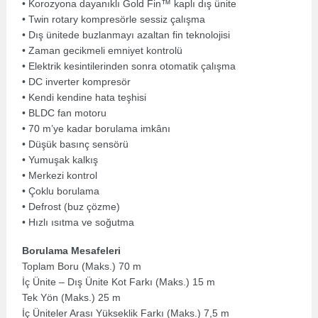
• Korozyona dayanıklı Gold Fin™ kaplı dış ünite
• Twin rotary kompresörle sessiz çalışma
• Dış ünitede buzlanmayı azaltan fin teknolojisi
• Zaman gecikmeli emniyet kontrolü
• Elektrik kesintilerinden sonra otomatik çalışma
• DC inverter kompresör
• Kendi kendine hata teşhisi
• BLDC fan motoru
• 70 m’ye kadar borulama imkânı
• Düşük basınç sensörü
• Yumuşak kalkış
• Merkezi kontrol
• Çoklu borulama
• Defrost (buz çözme)
• Hızlı ısıtma ve soğutma
Borulama Mesafeleri
Toplam Boru (Maks.) 70 m
İç Ünite – Dış Ünite Kot Farkı (Maks.) 15 m
Tek Yön (Maks.) 25 m
İç Üniteler Arası Yükseklik Farkı (Maks.) 7,5 m