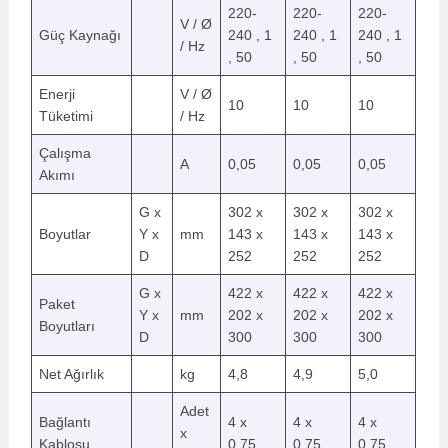
220-
220-
220-
V / Ø
Güç Kaynağı
240 , 1
240 , 1
240 , 1
/ Hz
, 50
, 50
, 50
Enerji
V / Ø
10
10
10
Tüketimi
/ Hz
Çalışma
A
0,05
0,05
0,05
Akımı
G x
302 x
302 x
302 x
Boyutlar
Y x
mm
143 x
143 x
143 x
D
252
252
252
G x
422 x
422 x
422 x
Paket
Y x
mm
202 x
202 x
202 x
Boyutları
D
300
300
300
Net Ağırlık
kg
4,8
4,9
5,0
Adet
Bağlantı
4 x
4 x
4 x
x
Kablosu
0,75
0,75
0,75