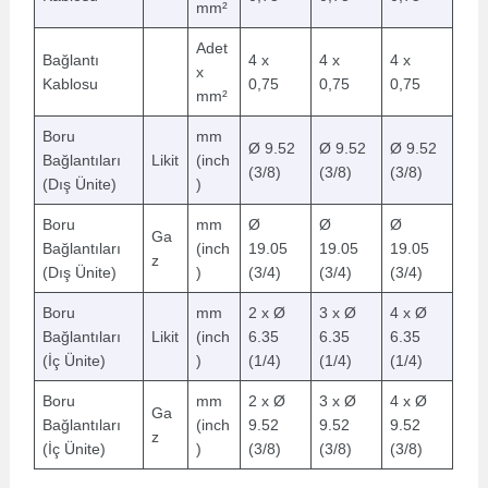
mm²
Adet
Bağlantı
4 x
4 x
4 x
x
Kablosu
0,75
0,75
0,75
mm²
Boru
mm
Ø 9.52
Ø 9.52
Ø 9.52
Bağlantıları
Likit
(inch
(3/8)
(3/8)
(3/8)
(Dış Ünite)
)
Boru
mm
Ø
Ø
Ø
Ga
Bağlantıları
(inch
19.05
19.05
19.05
z
(Dış Ünite)
)
(3/4)
(3/4)
(3/4)
Boru
mm
2 x Ø
3 x Ø
4 x Ø
Bağlantıları
Likit
(inch
6.35
6.35
6.35
(İç Ünite)
)
(1/4)
(1/4)
(1/4)
Boru
mm
2 x Ø
3 x Ø
4 x Ø
Ga
Bağlantıları
(inch
9.52
9.52
9.52
z
(İç Ünite)
)
(3/8)
(3/8)
(3/8)