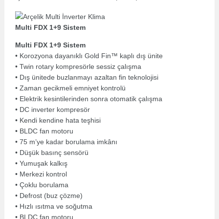
Multi FDX 1+9 Sistem
Multi FDX 1+9 Sistem
• Korozyona dayanıklı Gold Fin™ kaplı dış ünite
• Twin rotary kompresörle sessiz çalışma
• Dış ünitede buzlanmayı azaltan fin teknolojisi
• Zaman gecikmeli emniyet kontrolü
• Elektrik kesintilerinden sonra otomatik çalışma
• DC inverter kompresör
• Kendi kendine hata teşhisi
• BLDC fan motoru
• 75 m’ye kadar borulama imkânı
• Düşük basınç sensörü
• Yumuşak kalkış
• Merkezi kontrol
• Çoklu borulama
• Defrost (buz çözme)
• Hızlı ısıtma ve soğutma
• BLDC fan motoru