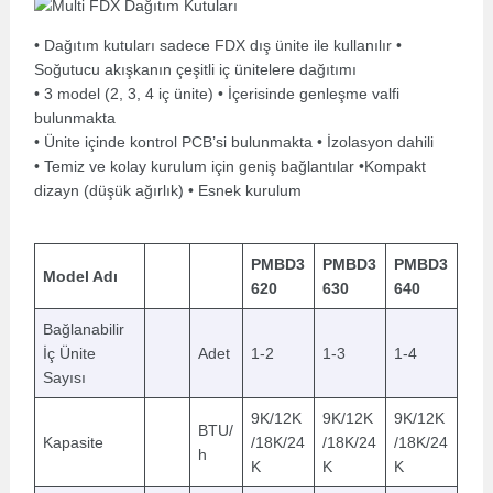
• Dağıtım kutuları sadece FDX dış ünite ile kullanılır •
Soğutucu akışkanın çeşitli iç ünitelere dağıtımı
• 3 model (2, 3, 4 iç ünite) • İçerisinde genleşme valfi
bulunmakta
• Ünite içinde kontrol PCB’si bulunmakta • İzolasyon dahili
• Temiz ve kolay kurulum için geniş bağlantılar •Kompakt
dizayn (düşük ağırlık) • Esnek kurulum
PMBD3
PMBD3
PMBD3
Model Adı
620
630
640
Bağlanabilir
İç Ünite
Adet
1-2
1-3
1-4
Sayısı
9K/12K
9K/12K
9K/12K
BTU/
Kapasite
/18K/24
/18K/24
/18K/24
h
K
K
K