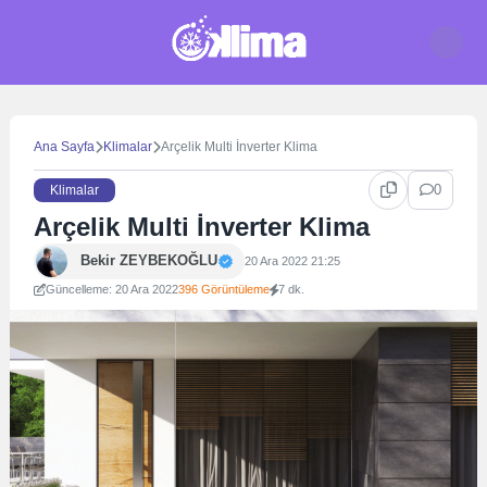
Skip
to
content
Ana Sayfa
Klimalar
Arçelik Multi İnverter Klima
0
Klimalar
Arçelik Multi İnverter Klima
Bekir ZEYBEKOĞLU
20 Ara 2022 21:25
Güncelleme: 20 Ara 2022
396 Görüntüleme
7 dk.