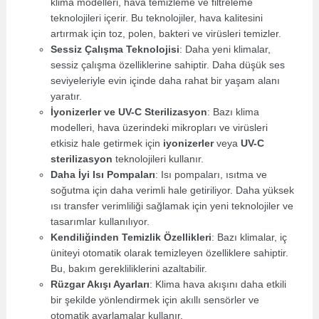
klima modelleri, hava temizleme ve filtreleme
teknolojileri içerir. Bu teknolojiler, hava kalitesini
artırmak için toz, polen, bakteri ve virüsleri temizler.
Sessiz Çalışma Teknolojisi
: Daha yeni klimalar,
sessiz çalışma özelliklerine sahiptir. Daha düşük ses
seviyeleriyle evin içinde daha rahat bir yaşam alanı
yaratır.
İyonizerler ve UV-C Sterilizasyon
: Bazı klima
modelleri, hava üzerindeki mikropları ve virüsleri
etkisiz hale getirmek için
iyonizerler
veya
UV-C
sterilizasyon
teknolojileri kullanır.
Daha İyi Isı Pompaları
: Isı pompaları, ısıtma ve
soğutma için daha verimli hale getiriliyor. Daha yüksek
ısı transfer verimliliği sağlamak için yeni teknolojiler ve
tasarımlar kullanılıyor.
Kendiliğinden Temizlik Özellikleri
: Bazı klimalar, iç
üniteyi otomatik olarak temizleyen özelliklere sahiptir.
Bu, bakım gerekliliklerini azaltabilir.
Rüzgar Akışı Ayarları
: Klima hava akışını daha etkili
bir şekilde yönlendirmek için akıllı sensörler ve
otomatik ayarlamalar kullanır.