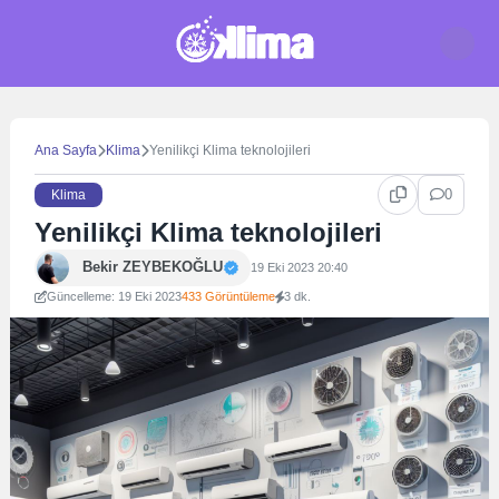
Skip
to
content
Ana Sayfa
Klima
Yenilikçi Klima teknolojileri
0
Klima
Yenilikçi Klima teknolojileri
Bekir ZEYBEKOĞLU
19 Eki 2023 20:40
Güncelleme: 19 Eki 2023
433 Görüntüleme
3 dk.