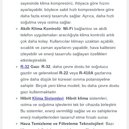
sayesinde klima kompresörü, ihtiyaca göre hızını
ayarlayabilir, böylece sabit hızlı kompresörlere göre
daha fazla enerji tasarrufu sağlar. Ayrıca, daha hızlı
soğutma veya ısıtma sağlar.
Akıllı Klima Kontrolü
:
Wi-Fi
bağlantısı ve akıllı
telefon uygulamaları aracılığıyla klima kontrolü artık
çok daha kolay. Kullanıcılar klimayı uzaktan açabilir,
sıcaklık ve zaman ayarlarını yapabilir, hava kalitesini
izleyebilir ve enerji tasarrufu sağlayan özellikleri
etkinleştirebilir.
R-32
Gazı
:
R-32
, daha çevre dostu bir soğutucu
gazdır ve geleneksel
R-22
veya
R-410A
gazlarına
göre daha düşük bir küresel ısınma potansiyeline
sahiptir. Birçok yeni klima modeli, bu daha çevre dostu
gazı kullanmaktadır.
Hibrit
Klima Sistemleri
:
Hibrit klima
sistemleri,
ısıtma ve soğutma işlevlerini tek bir cihazda birleştirir.
Bu sistemler, enerji verimliliği sağlar ve ev sahiplerine
enerji maliyetlerinden tasarruf etme fırsatı sunar.
Hava Temizleme ve Filtreleme Teknolojileri
: Bazı