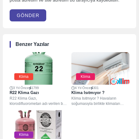
posta adresim ve site adresim bu tarayıcıya kaydedilsin.
GÖNDER
Benzer Yazılar
Klima
Klima
3 Yıl Önce
1799
4 Yıl Önce
301
R22 Klima Gazı
Klima Isıtmıyor ?
R22 Klima Gazı,
Klima Isıtmıyor ? Havaların
klorodifluorometan adı verilen bir
soğumasıyla birlikte klimaları
soğutucu gazdır. Genellikle konut
ısıtma modunda çalıştırma ihtiyacı
iklimlendirme, soğutma ve diğer
doğmaya başladı. Belki
soğutma...
Soğutmada...
Klima