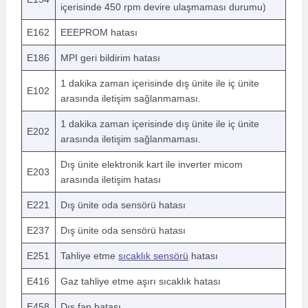
içerisinde 450 rpm devire ulaşmaması durumu)
E162
EEEPROM hatası
E186
MPI geri bildirim hatası
1 dakika zaman içerisinde dış ünite ile iç ünite
E102
arasında iletişim sağlanmaması.
1 dakika zaman içerisinde dış ünite ile iç ünite
E202
arasında iletişim sağlanmaması.
Dış ünite elektronik kart ile inverter micom
E203
arasında iletişim hatası
E221
Dış ünite oda sensörü hatası
E237
Dış ünite oda sensörü hatası
E251
Tahliye etme
sıcaklık sensörü
hatası
E416
Gaz tahliye etme aşırı sıcaklık hatası
E458
Dış fan hatası