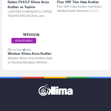
Daikin FVXS-F Klima Arıza
Fluo VRF Tüm Hata Kodları
Fluo VRF Hata Kodları Ayırt Edici
Kodları ve Teşhisi
Sembol İçerik Sembolü 0 1 2 3 4
UZAKTAN KUMANDAYLA ARIZA
5...
TEŞHİSİ ARC452A’de, ana
ünitedeki sıcaklık göstergesi
kısımları, ilgili kodları belirtir.
TIMER CANCEL...
Arıza Kodları
4 Yıl Önce
1894
Windsor Klima Arıza Kodları
Windsor Klima Arıza Kodları Hata
ve Koruma Mesajları Windsor
Klima Arıza Kodları Klimanızda
oluşan arızaları...