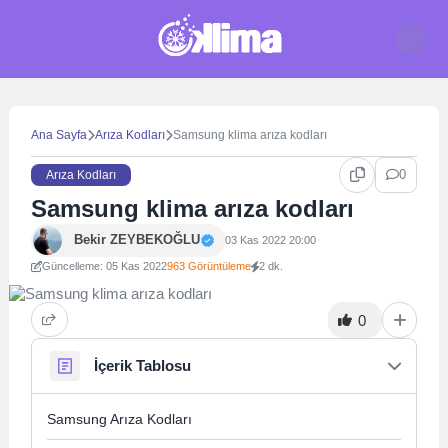
Skip
to
content
Ana Sayfa
Arıza Kodları
Samsung klima arıza kodları
0
Arıza Kodları
Samsung klima arıza kodları
Bekir ZEYBEKOĞLU
03 Kas 2022 20:00
Güncelleme: 05 Kas 2022
963 Görüntüleme
2 dk.
0
İçerik Tablosu
Samsung Arıza Kodları