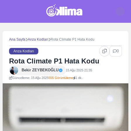
Skip
to
content
Ana Sayfa
Arıza Kodları
Rota Climate P1 Hata Kodu
0
Arıza Kodları
Rota Climate P1 Hata Kodu
Bekir ZEYBEKOĞLU
15 Ağu 2025 21:35
Güncelleme: 15 Ağu 2025
555 Görüntüleme
1 dk.