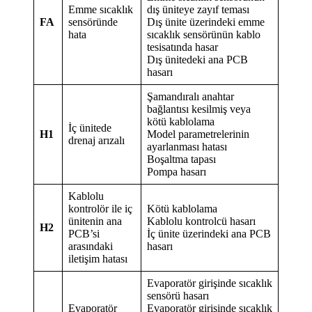
Emme sıcaklık
dış üniteye zayıf teması
FA
sensöründe
Dış ünite üzerindeki emme
hata
sıcaklık sensörünün kablo
tesisatında hasar
Dış ünitedeki ana PCB
hasarı
Şamandıralı anahtar
bağlantısı kesilmiş veya
kötü kablolama
İç ünitede
H1
Model parametrelerinin
drenaj arızalı
ayarlanması hatası
Boşaltma tapası
Pompa hasarı
Kablolu
kontrolör ile iç
Kötü kablolama
ünitenin ana
Kablolu kontrolcü hasarı
H2
PCB’si
İç ünite üzerindeki ana PCB
arasındaki
hasarı
iletişim hatası
Evaporatör girişinde sıcaklık
sensörü hasarı
Evaporatör
Evaporatör girişinde sıcaklık