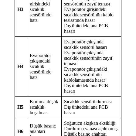
girişindeki
sensörünün zayıf teması
H3
sıcaklık
Evaporatör girişindeki
sensöründe
sıcaklık sensörünün kablo
hata
tesisatında hasar
Dış ünitedeki ana PCB
hasarı
Evaporatör çıkışında
sıcaklık sensörü hasarı
Evaporatör çıkışında
Evaporatör
sıcaklık sensörünün zayıf
çıkışındaki
teması
H4
sıcaklık
Evaporatör çıkışındaki
sensöründe
sıcaklık sensörünün
hata
kablolamasında hasar
Dış ünitedeki ana PCB
hasarı
Koruma düşük
Sıcaklık sensörü durması
H5
sıcaklık
Dış ünitedeki ana PCB
boşalması
hasarı
Soğutucu akışkan eksikliği
Düşük basınç
Durdurma vanası açılmamış
H6
anahtarı
Düşük basınç anahtarı