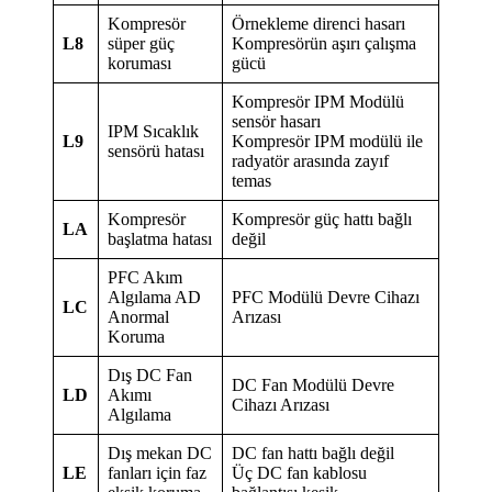
Kompresör
Örnekleme direnci hasarı
L8
süper güç
Kompresörün aşırı çalışma
koruması
gücü
Kompresör IPM Modülü
sensör hasarı
IPM Sıcaklık
L9
Kompresör IPM modülü ile
sensörü hatası
radyatör arasında zayıf
temas
Kompresör
Kompresör güç hattı bağlı
LA
başlatma hatası
değil
PFC Akım
Algılama AD
PFC Modülü Devre Cihazı
LC
Anormal
Arızası
Koruma
Dış DC Fan
DC Fan Modülü Devre
LD
Akımı
Cihazı Arızası
Algılama
Dış mekan DC
DC fan hattı bağlı değil
LE
fanları için faz
Üç DC fan kablosu