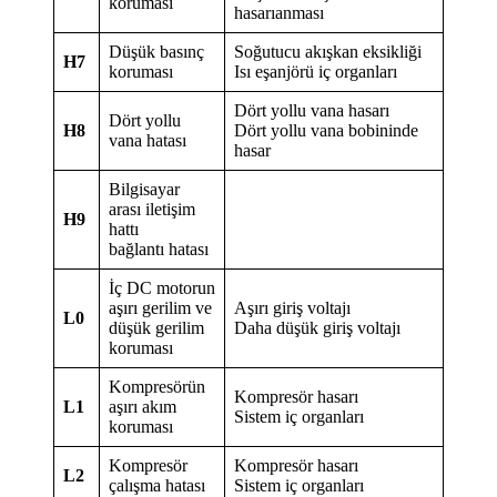
koruması
hasarıanması
Düşük basınç
Soğutucu akışkan eksikliği
H7
koruması
Isı eşanjörü iç organları
Dört yollu vana hasarı
Dört yollu
H8
Dört yollu vana bobininde
vana hatası
hasar
Bilgisayar
arası iletişim
H9
hattı
bağlantı hatası
İç DC motorun
aşırı gerilim ve
Aşırı giriş voltajı
L0
düşük gerilim
Daha düşük giriş voltajı
koruması
Kompresörün
Kompresör hasarı
L1
aşırı akım
Sistem iç organları
koruması
Kompresör
Kompresör hasarı
L2
çalışma hatası
Sistem iç organları