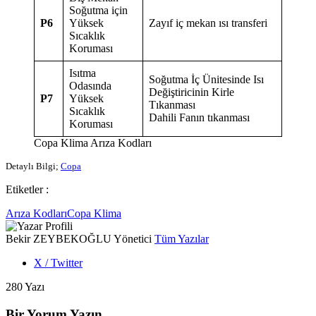
Soğutma için
P6
Yüksek
Zayıf iç mekan ısı transferi
Sıcaklık
Koruması
Isıtma
Soğutma İç Ünitesinde Isı
Odasında
Değiştiricinin Kirle
P7
Yüksek
Tıkanması
Sıcaklık
Dahili Fanın tıkanması
Koruması
Copa Klima Arıza Kodları
Detaylı Bilgi;
Copa
Etiketler :
Arıza Kodları
Copa Klima
Bekir ZEYBEKOĞLU
Yönetici
Tüm Yazılar
X / Twitter
280 Yazı
Bir Yorum Yazın