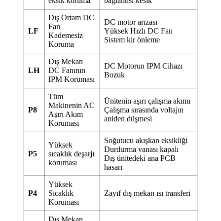
eksik koruma
bağlantısı kesik
Dış Ortam DC
DC motor arızası
Fan
LF
Yüksek Hızlı DC Fan
Kademesiz
Sistem kir önleme
Koruma
Dış Mekan
DC Motorun IPM Cihazı
LH
DC Fanının
Bozuk
IPM Koruması
Tüm
Ünitenin aşırı çalışma akımı
Makinenin AC
P8
Çalışma sırasında voltajın
Aşırı Akım
aniden düşmesi
Koruması
Soğutucu akışkan eksikliği
Yüksek
Durdurma vanası kapalı
P5
sıcaklık deşarjı
Dış ünitedeki ana PCB
koruması
hasarı
Yüksek
P4
Sıcaklık
Zayıf dış mekan ısı transferi
Koruması
Dış Mekan