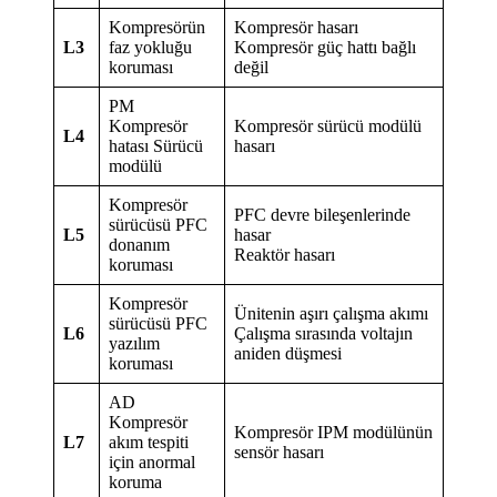
Kompresörün
Kompresör hasarı
L3
faz yokluğu
Kompresör güç hattı bağlı
koruması
değil
PM
Kompresör
Kompresör sürücü modülü
L4
hatası Sürücü
hasarı
modülü
Kompresör
PFC devre bileşenlerinde
sürücüsü PFC
L5
hasar
donanım
Reaktör hasarı
koruması
Kompresör
Ünitenin aşırı çalışma akımı
sürücüsü PFC
L6
Çalışma sırasında voltajın
yazılım
aniden düşmesi
koruması
AD
Kompresör
Kompresör IPM modülünün
L7
akım tespiti
sensör hasarı
için anormal
koruma