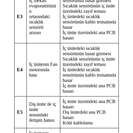
İç mekan
sensörünün hasar görmesi
evaporatörünü
Sıcaklık sensörünün iç ünite
n
üzerindeki zayıf teması
E3
ortasındaki
İç ünitedeki sıcaklık
sıcaklık
sensörünün kablo tesisatında
sensörü
hasar
arızası
İç ünite üzerindeki ana PCB
hasarı
İç ünitedeki sıcaklık
sensörünün hasar görmesi
Sıcaklık sensörünün iç ünite
İç ünitenin Fan
üzerindeki zayıf teması
E4
motorunda
İç ünitedeki sıcaklık
hata
sensörünün kablo tesisatında
hasar
İç ünite üzerindeki ana PCB
hasarı
İç ünite üzerindeki ana PCB
Dış ünite ile iç
hasarı
ünite
E5
Dış ünitedeki ana PCB
arasındaki
hasarı
iletişim hatası
Kötü kablolama