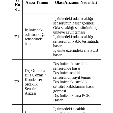
za
Arıza Tanımı
Olası Arızanın Nedenleri
Ko
du
İç ünitedeki oda sıcaklığı
sensörünün hasar görmesi
Oda sıcaklığı sensörünün iç
İç ünitedeki
üniteye zayıf teması
oda sıcaklığı
E1
İç ünitedeki oda sıcaklığı
sensöründe
sensörünün kablo tesisatında
hata
hasar
İç ünite üzerindeki ana PCB
hasarı
Dış ünitedeki sıcaklık
sensöründe hasar
Dış Ortamda
Dış ünite sıcaklık
Buz Çözme /
sensörünün zayıf teması
Kondenser
E2
Dış ünitedeki sıcaklık
Sıcaklık
sensörü kablolarının hasar
Sensörü
görmesi
Arızası
Dış ünitedeki ana PCB
Hasarı
İç ünitedeki sıcaklık