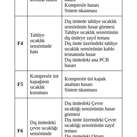
Kompresör hasarı
Sistem tıkanması
Dış ünitede tahliye sıcaklık
sensörünün hasar görmesi
Tahliye sıcaklık sensörünün
Tahliye
dış üniteye zayıf teması
sıcaklık
F4
Dış ünite üzerindeki tahliye
sensöründe
sıcaklık sensörünün kablo
hata
tesisatında hasar
Dış ünitedeki ana PCB
hasarı
Kompresör üst
Kompresör üst kapak
kapağının
F5
anahtarı hasarı
sıcaklık
Sistem tıkanması
koruması
Dış ünitedeki Çevre
sıcaklığı sensörünün hasar
görmesi
Dış ünite üzerindeki Çevre
Dış ünitedeki
sıcaklığı sensörünün zayıf
çevre sıcaklığı
F6
teması
sensöründe
Dış ünitedeki Ortam