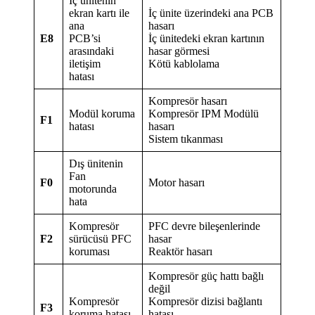
İç ünitenin
ekran kartı ile
İç ünite üzerindeki ana PCB
ana
hasarı
E8
PCB’si
İç ünitedeki ekran kartının
arasındaki
hasar görmesi
iletişim
Kötü kablolama
hatası
Kompresör hasarı
Modül koruma
Kompresör IPM Modülü
F1
hatası
hasarı
Sistem tıkanması
Dış ünitenin
Fan
F0
Motor hasarı
motorunda
hata
Kompresör
PFC devre bileşenlerinde
F2
sürücüsü PFC
hasar
koruması
Reaktör hasarı
Kompresör güç hattı bağlı
değil
Kompresör
Kompresör dizisi bağlantı
F3
koruma hatası
hatası