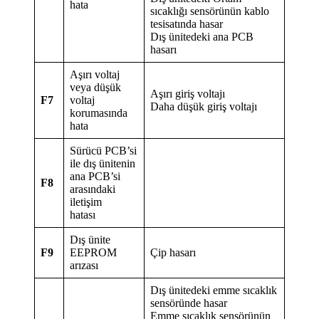
hata
sıcaklığı sensörünün kablo
tesisatında hasar
Dış ünitedeki ana PCB
hasarı
Aşırı voltaj
veya düşük
Aşırı giriş voltajı
F7
voltaj
Daha düşük giriş voltajı
korumasında
hata
Sürücü PCB’si
ile dış ünitenin
ana PCB’si
F8
arasındaki
iletişim
hatası
Dış ünite
F9
EEPROM
Çip hasarı
arızası
Dış ünitedeki emme sıcaklık
sensöründe hasar
Emme sıcaklık sensörünün