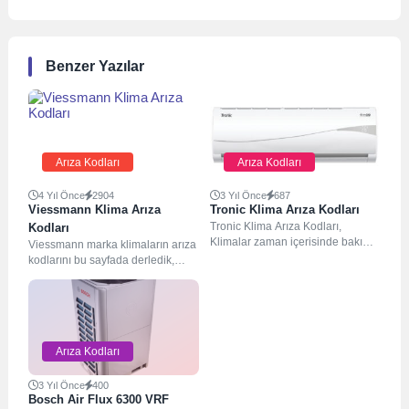
Benzer Yazılar
Arıza Kodları
Arıza Kodları
4 Yıl Önce
2904
3 Yıl Önce
687
Viessmann Klima Arıza
Tronic Klima Arıza Kodları
Tronic Klima Arıza Kodları,
Kodları
Klimalar zaman içerisinde bakımı
Viessmann marka klimaların arıza
yapılarak ilk haline döndürülmesi
kodlarını bu sayfada derledik,
gerekmektedir. Periyodik
Teknik Yeterliliğiniz yok ise
bakımları...
kesinlikle klimanıza müdehale...
Arıza Kodları
3 Yıl Önce
400
Bosch Air Flux 6300 VRF