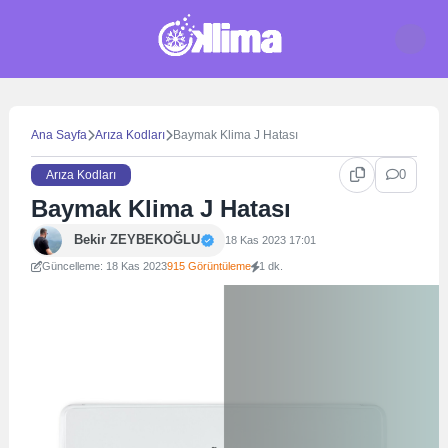
Skip
to
content
Ana Sayfa
Arıza Kodları
Baymak Klima J Hatası
0
Arıza Kodları
Baymak Klima J Hatası
Bekir ZEYBEKOĞLU
18 Kas 2023 17:01
Güncelleme: 18 Kas 2023
915 Görüntüleme
1 dk.