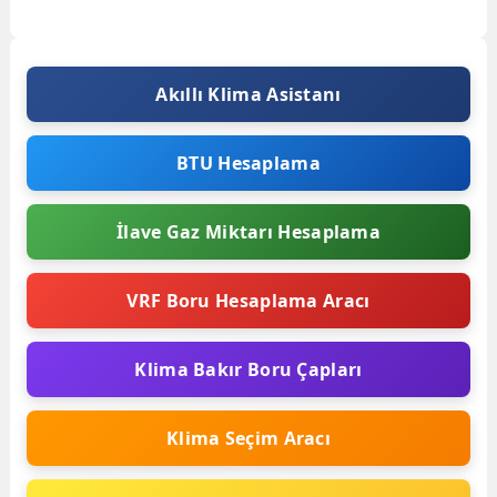
teknoloji, evlerimizi daha konforlu
Hijyen Plus Prosmart Inverter
ve akıllı hale...
Split...
Akıllı Klima Asistanı
BTU Hesaplama
İlave Gaz Miktarı Hesaplama
VRF Boru Hesaplama Aracı
Klima Bakır Boru Çapları
Klima Seçim Aracı