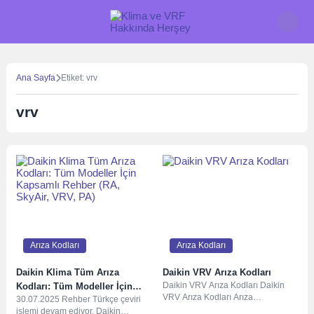
Skip
to
content
Ana Sayfa
Etiket: vrv
vrv
Arıza Kodları
Arıza Kodları
Daikin Klima Tüm Arıza
Daikin VRV Arıza Kodları
Daikin VRV Arıza Kodları Daikin
Kodları: Tüm Modeller İçin
VRV Arıza Kodları Arıza
30.07.2025 Rehber Türkçe çeviri
Kapsamlı Rehber (RA, SkyAir,
KodlarıArıza SebebiA0Harici
işlemi devam ediyor. Daikin