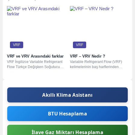
VRV, PA)
koruma cihazı
klimanızın veya havalandırma
etkinleştirilmişA1EEPROM hatası...
sisteminizin ekranında aniden
beliren...
VRF
VRF
VRF ve VRV Arasındaki farklar
VRF – VRV Nedir ?
VRF İngilizce Variable Refrigerant
Variable Refrigerant Flow (VRF)
Flow Türkçe Değişken Soğutucu
kelimelerinin baş harflerinden
Akışı kelimelerinin baş harflerinin
oluşmuş olan VRF; değişken debili
kısaltılmasıyla ortaya çıkmıştır....
soğutucu akışkan sistemi...
Akıllı Klima Asistanı
BTU Hesaplama
İlave Gaz Miktarı Hesaplama