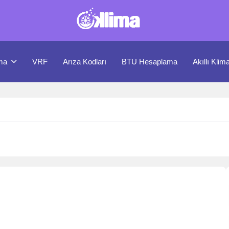
ma
VRF
Arıza Kodları
BTU Hesaplama
Akıllı Klim