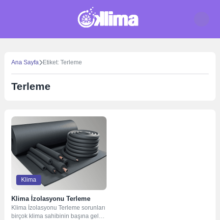
Skip
to
content
Ana Sayfa
Etiket: Terleme
Terleme
Klima
Klima İzolasyonu Terleme
Klima İzolasyonu Terleme sorunları
birçok klima sahibinin başına gelen