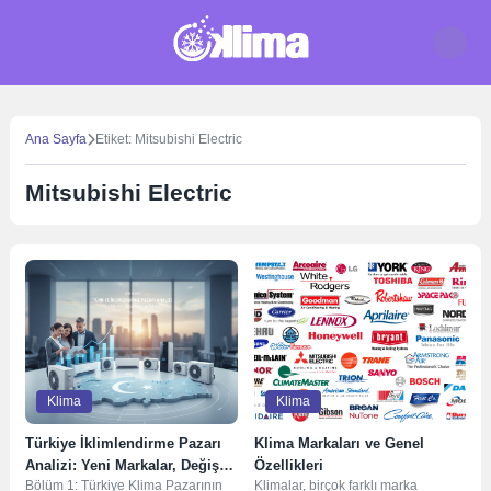
Skip
to
content
Ana Sayfa
Etiket: Mitsubishi Electric
Mitsubishi Electric
Klima
Klima
Türkiye İklimlendirme Pazarı
Klima Markaları ve Genel
Analizi: Yeni Markalar, Değişen
Özellikleri
Bölüm 1: Türkiye Klima Pazarının
Klimalar, birçok farklı marka
Dinamikler ve Tüketici Rehberi