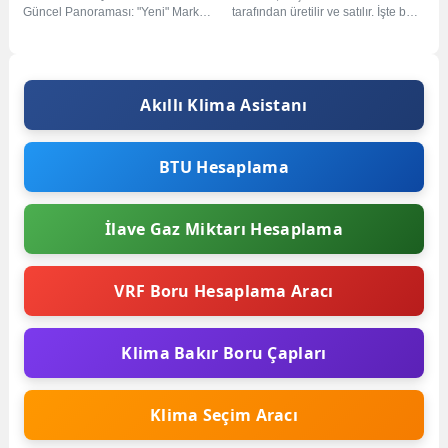
Güncel Panoraması: "Yeni" Marka
tarafından üretilir ve satılır. İşte bazı
Kavramının Deşifresi Türkiye
önde gelen klima markaları ve...
iklimlendirme pazarı, yerleşik...
Akıllı Klima Asistanı
BTU Hesaplama
İlave Gaz Miktarı Hesaplama
VRF Boru Hesaplama Aracı
Klima Bakır Boru Çapları
Klima Seçim Aracı