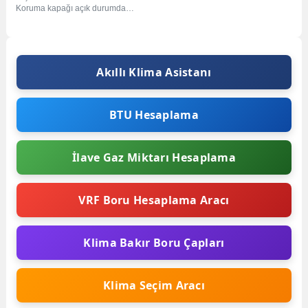
Koruma kapağı açık durumda
Uzaktan kumanda gösterge ekranı
Uyku konumu tuşu...
Akıllı Klima Asistanı
BTU Hesaplama
İlave Gaz Miktarı Hesaplama
VRF Boru Hesaplama Aracı
Klima Bakır Boru Çapları
Klima Seçim Aracı