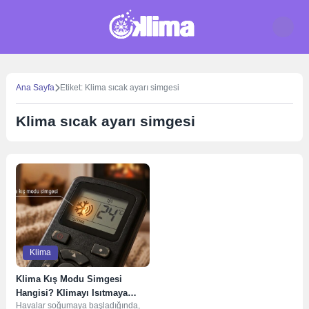
Skip
to
content
Ana Sayfa
Etiket: Klima sıcak ayarı simgesi
Klima sıcak ayarı simgesi
Klima
Klima Kış Modu Simgesi
Hangisi? Klimayı Isıtmaya
Havalar soğumaya başladığında,
Alma Rehberi