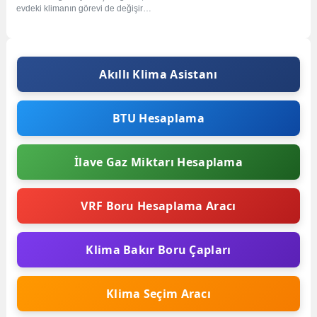
evdeki klimanın görevi de değişir.
Yazın bizi serinleten o cihaz, kışın
en...
Akıllı Klima Asistanı
BTU Hesaplama
İlave Gaz Miktarı Hesaplama
VRF Boru Hesaplama Aracı
Klima Bakır Boru Çapları
Klima Seçim Aracı