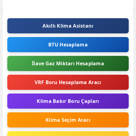
enerji tasarrufu sağlamak için
önemli bir...
Akıllı Klima Asistanı
BTU Hesaplama
İlave Gaz Miktarı Hesaplama
VRF Boru Hesaplama Aracı
Klima Bakır Boru Çapları
Klima Seçim Aracı