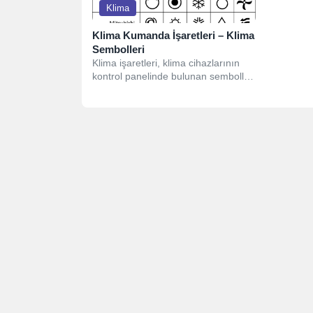
Klima
Klima Kumanda İşaretleri – Klima
Sembolleri
Klima işaretleri, klima cihazlarının
kontrol panelinde bulunan semboller
ve simgelerdir. Bu işaretler, klimanın
çalışma modunu,...