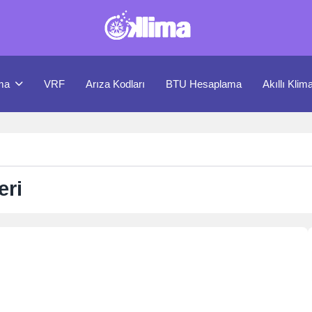
ma
VRF
Arıza Kodları
BTU Hesaplama
Akıllı Klim
eri