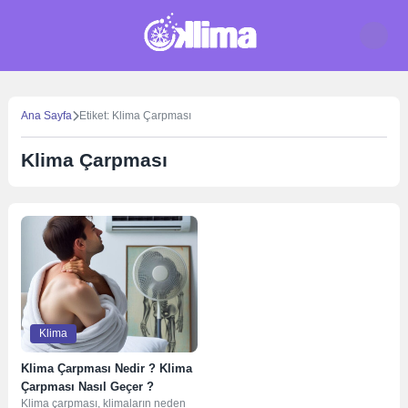
Skip
to
content
Ana Sayfa
Etiket: Klima Çarpması
Klima Çarpması
Klima
Klima Çarpması Nedir ? Klima
Çarpması Nasıl Geçer ?
Klima çarpması, klimaların neden