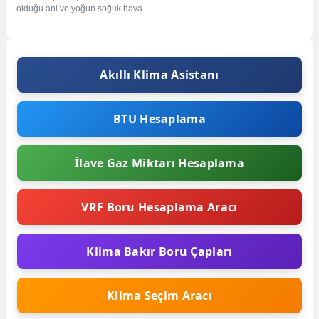
olduğu ani ve yoğun soğuk hava
akımlarına maruz kalma sonucu
ortaya...
Akıllı Klima Asistanı
BTU Hesaplama
İlave Gaz Miktarı Hesaplama
VRF Boru Hesaplama Aracı
Klima Bakır Boru Çapları
Klima Seçim Aracı