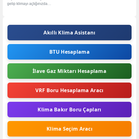
Birleşimi Günümüzde klima
gelip klimayı açtığınızda
sistemleri sadece serinletmek...
beklediğiniz sıcak hava yerine buz
gibi bir esintiyle...
Akıllı Klima Asistanı
BTU Hesaplama
İlave Gaz Miktarı Hesaplama
VRF Boru Hesaplama Aracı
Klima Bakır Boru Çapları
Klima Seçim Aracı