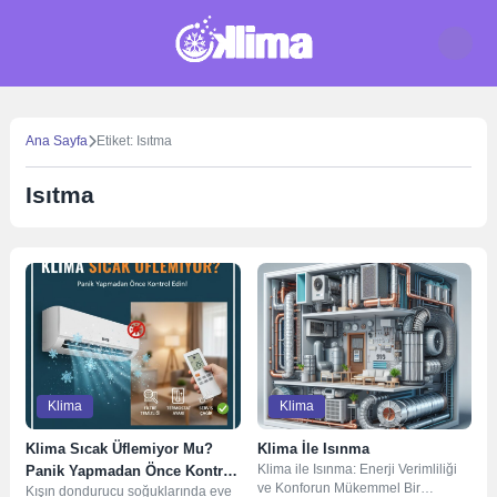
Skip
to
content
Ana Sayfa
Etiket: Isıtma
Isıtma
Klima
Klima
Klima Sıcak Üflemiyor Mu?
Klima İle Isınma
Klima ile Isınma: Enerji Verimliliği
Panik Yapmadan Önce Kontrol
ve Konforun Mükemmel Bir
Kışın dondurucu soğuklarında eve
Etmeniz Gerekenler