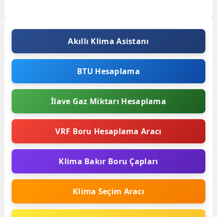
inceleyeceğiz. Hitachi VRF 08 Hata
Kodu...
Akıllı Klima Asistanı
BTU Hesaplama
İlave Gaz Miktarı Hesaplama
VRF Boru Hesaplama Aracı
Klima Bakır Boru Çapları
Klima Seçim Aracı