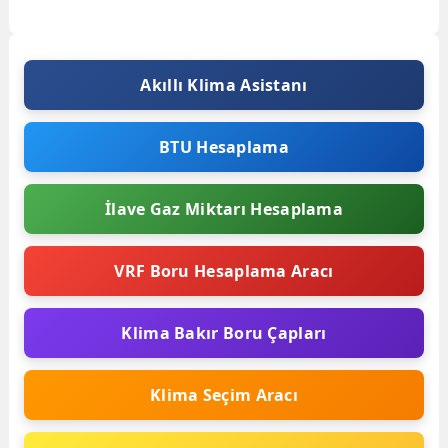
çözmenize yardımcı olalım. Hitachi
VRF 02...
Akıllı Klima Asistanı
BTU Hesaplama
İlave Gaz Miktarı Hesaplama
VRF Boru Hesaplama Aracı
Klima Bakır Boru Çapları
Klima Seçim Aracı