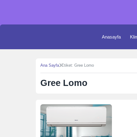
Skip
to
content
Anasayfa
Kli
Ana Sayfa
Etiket: Gree Lomo
Gree Lomo