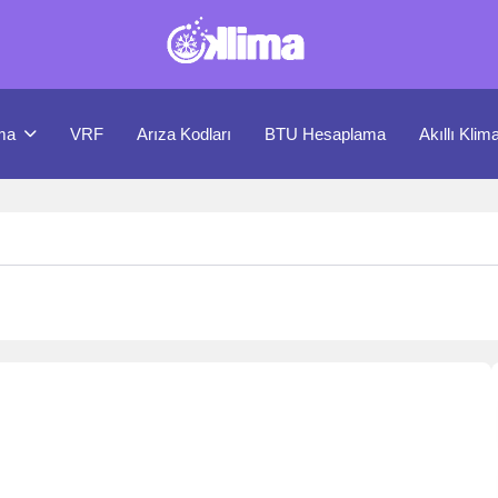
ma
VRF
Arıza Kodları
BTU Hesaplama
Akıllı Klim