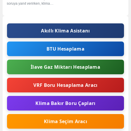
soruya yanıt verirken, klima
modelinin BTU (British Thermal
Unit)...
Akıllı Klima Asistanı
BTU Hesaplama
İlave Gaz Miktarı Hesaplama
VRF Boru Hesaplama Aracı
Klima Bakır Boru Çapları
Klima Seçim Aracı