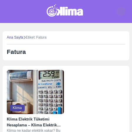
Skip
to
content
Ana Sayfa
Etiket: Fatura
Fatura
Klima
Klima Elektrik Tüketimi
Hesaplama – Klima Elektrik
Klima ne kadar elektrik yakar? Bu
Tüketimini Etkileyen Faktörler