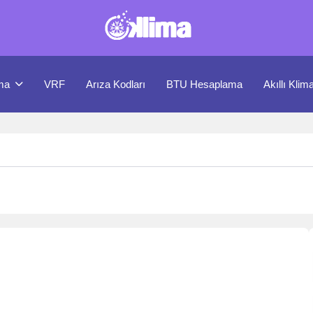
ma
VRF
Arıza Kodları
BTU Hesaplama
Akıllı Klim