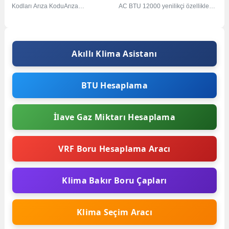
Kodları Arıza KoduArıza
AC BTU 12000 yenilikçi özellikleri
SebebiASEkranda “AS”, “CS” ve
ile Portatif klima arayanlar için
“ES” görünürse sıcaklık sensörü...
ideal...
Akıllı Klima Asistanı
BTU Hesaplama
İlave Gaz Miktarı Hesaplama
VRF Boru Hesaplama Aracı
Klima Bakır Boru Çapları
Klima Seçim Aracı