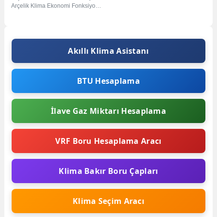
Arçelik Klima Ekonomi Fonksiyonu
Soğutma ișlemi sırasında enerji
tasarrufu sağlar. 1.Adım:...
Akıllı Klima Asistanı
BTU Hesaplama
İlave Gaz Miktarı Hesaplama
VRF Boru Hesaplama Aracı
Klima Bakır Boru Çapları
Klima Seçim Aracı