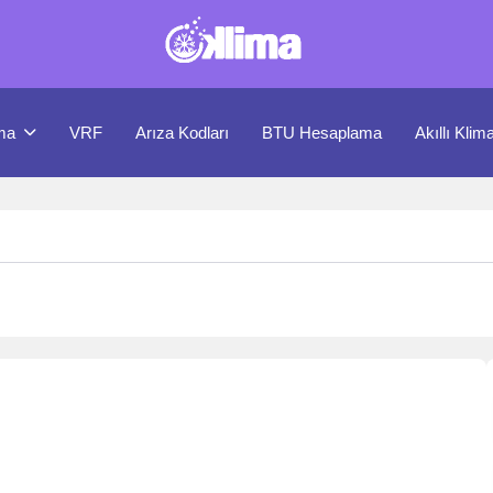
ma
VRF
Arıza Kodları
BTU Hesaplama
Akıllı Klim