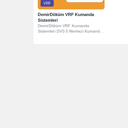
VRF
DemirDöküm VRF Kumanda
Sistemleri
DemirDöküm VRF Kumanda
Sistemleri DVS 5 Merkezi Kumanda
LCD Ekran, Dokunmatik Tuşlar 256
İç Ünite...