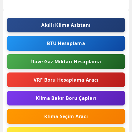
Veri Tablosu
MODELLERClim’Up09Clim’Up12Clim’Up18Clim’Up24GENEL...
Akıllı Klima Asistanı
BTU Hesaplama
İlave Gaz Miktarı Hesaplama
VRF Boru Hesaplama Aracı
Klima Bakır Boru Çapları
Klima Seçim Aracı