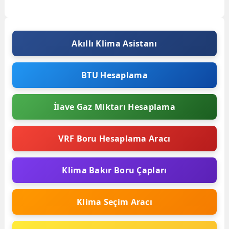
kadar geniş bir kapasite aralığına
sahiptir...
Akıllı Klima Asistanı
BTU Hesaplama
İlave Gaz Miktarı Hesaplama
VRF Boru Hesaplama Aracı
Klima Bakır Boru Çapları
Klima Seçim Aracı