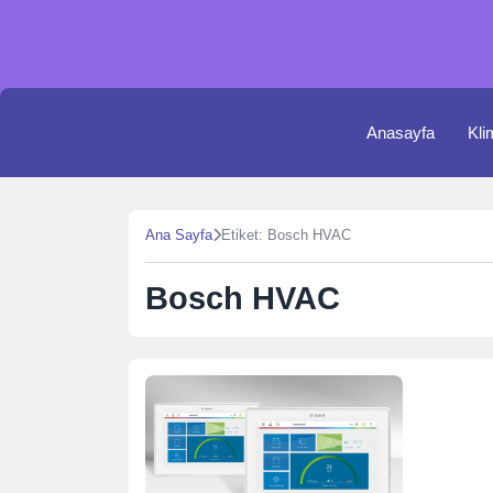
Skip
to
content
Anasayfa
Kli
Ana Sayfa
Etiket: Bosch HVAC
Bosch HVAC