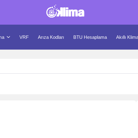
ma
VRF
Arıza Kodları
BTU Hesaplama
Akıllı Klim