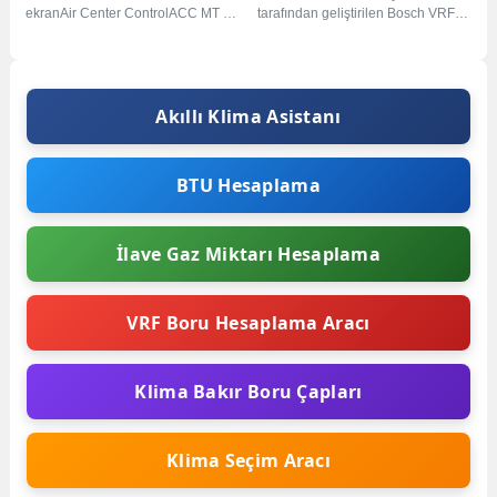
ekranAir Center ControlACC MT -
tarafından geliştirilen Bosch VRF
Bosch Merkezi Kumanda Arıza
Kumanda Sistemleri ile kontrol
Arıza koduArıza...
edilebilmektedir. Bireysel...
Akıllı Klima Asistanı
BTU Hesaplama
İlave Gaz Miktarı Hesaplama
VRF Boru Hesaplama Aracı
Klima Bakır Boru Çapları
Klima Seçim Aracı